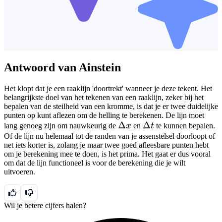
Antwoord van Ainstein
Het klopt dat je een raaklijn 'doortrekt' wanneer je deze tekent. Het
belangrijkste doel van het tekenen van een raaklijn, zeker bij het
bepalen van de steilheid van een kromme, is dat je er twee duidelijke
punten op kunt aflezen om de helling te berekenen. De lijn moet
\Delta
Δ
\Delta
Δ
lang genoeg zijn om nauwkeurig de
x
en
t
te kunnen bepalen.
x
t
Of de lijn nu helemaal tot de randen van je assenstelsel doorloopt of
net iets korter is, zolang je maar twee goed afleesbare punten hebt
om je berekening mee te doen, is het prima. Het gaat er dus vooral
om dat de lijn functioneel is voor de berekening die je wilt
uitvoeren.
Wil je betere cijfers halen?