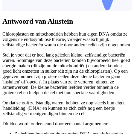
Antwoord van Ainstein
Chloroplasten en mitochondriën hebben hun eigen DNA omdat ze,
volgens de endosymbiose theorie, vroeger waarschijnlijk
zelfstandige bacteriën waren die door andere cellen zijn opgenomen.
Stel je voor dat er heel lang geleden kleine, zelfstandige bacteriën
waren. Sommige van deze bacteriën konden bijvoorbeeld heel goed
energie maken (dit zijn nu de mitochondriën) en andere konden
goed licht omzetten in suiker (dit zijn nu de chloroplasten). Op een
gegeven moment zijn grotere cellen deze kleine bacteriën gaan
'insluiten' of 'opeten'. In plaats van ze te verteren, gingen ze
samenwerken. De kleine bacteriën leefden verder binnenin de
grotere cel en hielpen de cel met hun speciale vaardigheden.
Omdat ze ooit zelfstandig waren, hebben ze nog steeds hun eigen
'handleiding' (DNA) en kunnen ze zich zelfs nog een beetje
zelfstandig vermenigvuldigen binnen de cel.
Dit idee wordt ondersteund door een aantal argumenten:
Ze hebben hun eigen ringvormige DNA, net als bacteriën.