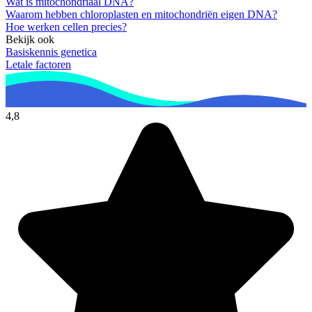
Wat is mitochondriaal DNA?
Waarom hebben chloroplasten en mitochondriën eigen DNA?
Hoe werken cellen precies?
Bekijk ook
Basiskennis genetica
Letale factoren
4,8