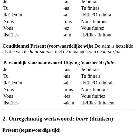
Je
-ai
Je finirai
Tu
-as
Tu finiras
Il/Elle/On
-a
Il/Elle/On finira
Nous
-ons
Nous finirons
Vous
-ez
Vous finirez
Ils/Elles
-ont
Ils/Elles finiront
Conditionnel Présent (voorwaardelijke wijs)
De stam is hetzelfde
als die van de
futur simple
, met de uitgangen van de
imparfait
.
Persoonlijk voornaamwoord
Uitgang
Voorbeeld:
finir
Je
-ais
Je finirais
Tu
-ais
Tu finirais
Il/Elle/On
-ait
Il/Elle/On finirait
Nous
-ions
Nous finirions
Vous
-iez
Vous finiriez
Ils/Elles
-aient
Ils/Elles finiraient
2. Onregelmatig werkwoord:
boire
(drinken)
Présent (tegenwoordige tijd)