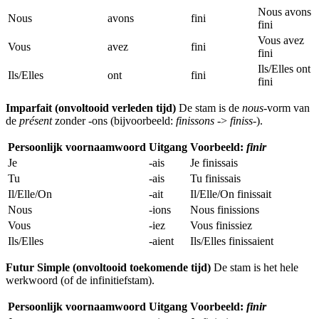
Nous avons
Nous
avons
fini
fini
Vous avez
Vous
avez
fini
fini
Ils/Elles ont
Ils/Elles
ont
fini
fini
Imparfait (onvoltooid verleden tijd)
De stam is de
nous
-vorm van
de
présent
zonder -ons (bijvoorbeeld:
finissons
->
finiss-
).
Persoonlijk voornaamwoord
Uitgang
Voorbeeld:
finir
Je
-ais
Je finissais
Tu
-ais
Tu finissais
Il/Elle/On
-ait
Il/Elle/On finissait
Nous
-ions
Nous finissions
Vous
-iez
Vous finissiez
Ils/Elles
-aient
Ils/Elles finissaient
Futur Simple (onvoltooid toekomende tijd)
De stam is het hele
werkwoord (of de infinitiefstam).
Persoonlijk voornaamwoord
Uitgang
Voorbeeld:
finir