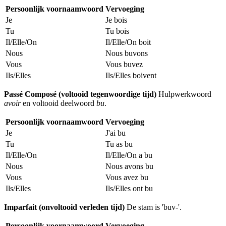
Persoonlijk voornaamwoord
Vervoeging
Je
Je bois
Tu
Tu bois
Il/Elle/On
Il/Elle/On boit
Nous
Nous buvons
Vous
Vous buvez
Ils/Elles
Ils/Elles boivent
Passé Composé (voltooid tegenwoordige tijd)
Hulpwerkwoord
avoir
en voltooid deelwoord
bu
.
Persoonlijk voornaamwoord
Vervoeging
Je
J'ai bu
Tu
Tu as bu
Il/Elle/On
Il/Elle/On a bu
Nous
Nous avons bu
Vous
Vous avez bu
Ils/Elles
Ils/Elles ont bu
Imparfait (onvoltooid verleden tijd)
De stam is 'buv-'.
Persoonlijk voornaamwoord
Vervoeging