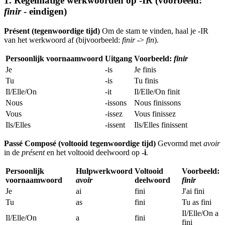
1. Regelmatige werkwoorden op -IR (voorbeeld:
finir
- eindigen)
Présent (tegenwoordige tijd)
Om de stam te vinden, haal je -IR
van het werkwoord af (bijvoorbeeld:
finir
->
fin
).
Persoonlijk voornaamwoord
Uitgang
Voorbeeld:
finir
Je
-is
Je finis
Tu
-is
Tu finis
Il/Elle/On
-it
Il/Elle/On finit
Nous
-issons
Nous finissons
Vous
-issez
Vous finissez
Ils/Elles
-issent
Ils/Elles finissent
Passé Composé (voltooid tegenwoordige tijd)
Gevormd met
avoir
in de
présent
en het voltooid deelwoord op
-i
.
Persoonlijk
Hulpwerkwoord
Voltooid
Voorbeeld:
voornaamwoord
avoir
deelwoord
finir
Je
ai
fini
J'ai fini
Tu
as
fini
Tu as fini
Il/Elle/On a
Il/Elle/On
a
fini
fini