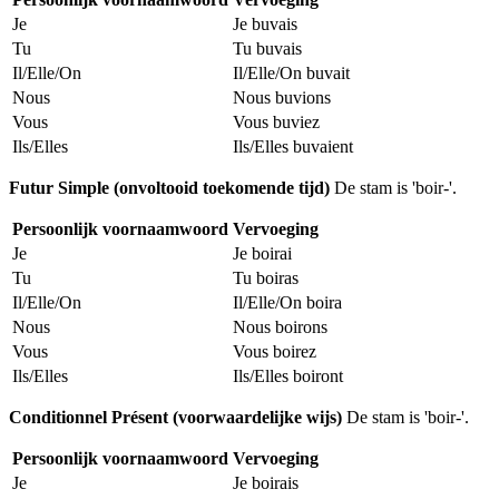
Je
Je buvais
Tu
Tu buvais
Il/Elle/On
Il/Elle/On buvait
Nous
Nous buvions
Vous
Vous buviez
Ils/Elles
Ils/Elles buvaient
Futur Simple (onvoltooid toekomende tijd)
De stam is 'boir-'.
Persoonlijk voornaamwoord
Vervoeging
Je
Je boirai
Tu
Tu boiras
Il/Elle/On
Il/Elle/On boira
Nous
Nous boirons
Vous
Vous boirez
Ils/Elles
Ils/Elles boiront
Conditionnel Présent (voorwaardelijke wijs)
De stam is 'boir-'.
Persoonlijk voornaamwoord
Vervoeging
Je
Je boirais