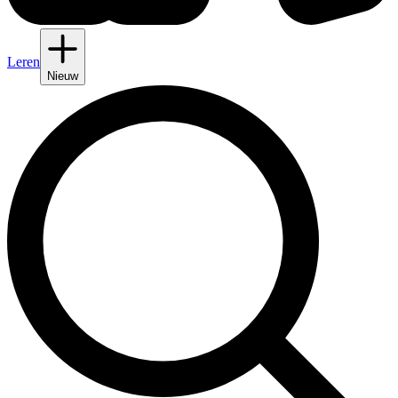
Leren
Nieuw