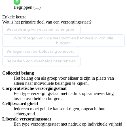
Begrippen (11)
De docent is te langdradig
Enkele keuze
De uitleg gaat te langzaam
De uitleg gaat te snel
Wat is het primaire doel van een verzorgingsstaat?
Afspelen werkte niet
Iets anders
Bevordering van economische groei.
Waarborgen van de welvaart en het welzijn van alle
burgers.
Verlagen van de belastingtarieven.
Beperken van overheidsinterventies.
Collectief belang
Het belang om als groep voor elkaar te zijn in plaats van
alleen naar individuele belangen te kijken.
Corporatistische verzorgingsstaat
Een type verzorgingsstaat met nadruk op samenwerking
tussen overheid en burgers.
Gelijkwaardigheid
Iedereen moet gelijke kansen krijgen, ongeacht hun
achtergrond.
Liberale verzorgingsstaat
Een type verzorgingsstaat met nadruk op individuele vrijheid