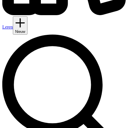
Leren
Nieuw