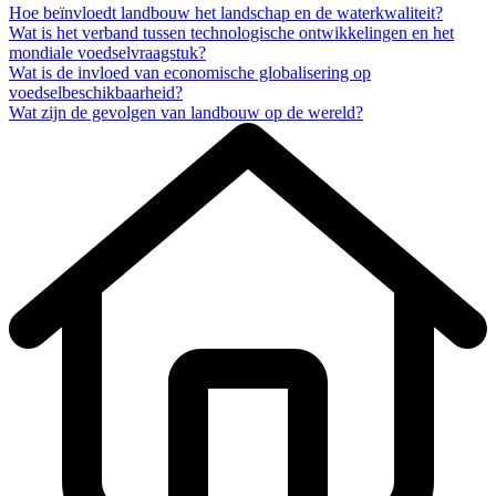
Hoe beïnvloedt landbouw het landschap en de waterkwaliteit?
Wat is het verband tussen technologische ontwikkelingen en het
mondiale voedselvraagstuk?
Wat is de invloed van economische globalisering op
voedselbeschikbaarheid?
Wat zijn de gevolgen van landbouw op de wereld?