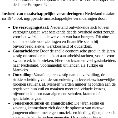
de latere Europese Unie.
Invloed van maatschappelijke veranderingen:
Nederland maakte
na 1945 ook ingrijpende maatschappelijke veranderingen door:
De verzorgingsstaat:
Nederland ontwikkelde zich tot een
verzorgingsstaat, wat betekende dat de overheid actief zorgde
voor het welzijn en de welvaart van haar burgers. Dit uitte
zich in sociale voorzieningen en financiële steun bij
bijvoorbeeld ziekte, werkloosheid of ouderdom.
Gastarbeiders:
Door de snelle economische groei in de jaren
zestig ontstond er een tekort aan arbeidskrachten, vooral voor
zwaar werk in fabrieken. Hierdoor kwamen veel gastarbeiders
naar Nederland, voornamelijk uit landen als Turkije en
Marokko.
Ontzuiling:
Vanaf de jaren zestig nam de verzuiling, de
strikte scheiding van de samenleving in levensbeschouwelijke
groepen (zuilen), af. Mensen werden minder gebonden aan de
regels van hun zuil en maakten meer individuele keuzes,
bijvoorbeeld door naar algemene scholen, kranten of
sportclubs te gaan.
Jongerenculturen en emancipatie:
De jaren zestig en
zeventig kenmerkten zich door de opkomst van nieuwe
jongerenculturen met eigen muziek- en kledingstijlen, die zich
afzetten tegen de oudere generatie. Ook ontstonden er