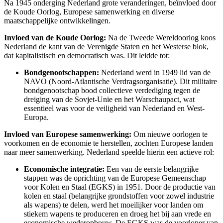
Na 1945 onderging Nederland grote veranderingen, beïnvloed door
de Koude Oorlog, Europese samenwerking en diverse
maatschappelijke ontwikkelingen.
Invloed van de Koude Oorlog:
Na de Tweede Wereldoorlog koos
Nederland de kant van de Verenigde Staten en het Westerse blok,
dat kapitalistisch en democratisch was. Dit leidde tot:
Bondgenootschappen:
Nederland werd in 1949 lid van de
NAVO (Noord-Atlantische Verdragsorganisatie). Dit militaire
bondgenootschap bood collectieve verdediging tegen de
dreiging van de Sovjet-Unie en het Warschaupact, wat
essentieel was voor de veiligheid van Nederland en West-
Europa.
Invloed van Europese samenwerking:
Om nieuwe oorlogen te
voorkomen en de economie te herstellen, zochten Europese landen
naar meer samenwerking. Nederland speelde hierin een actieve rol:
Economische integratie:
Een van de eerste belangrijke
stappen was de oprichting van de Europese Gemeenschap
voor Kolen en Staal (EGKS) in 1951. Door de productie van
kolen en staal (belangrijke grondstoffen voor zowel industrie
als wapens) te delen, werd het moeilijker voor landen om
stiekem wapens te produceren en droeg het bij aan vrede en
economische wederopbouw. De EGKS was de voorloper van