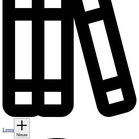
Leren
Nieuw