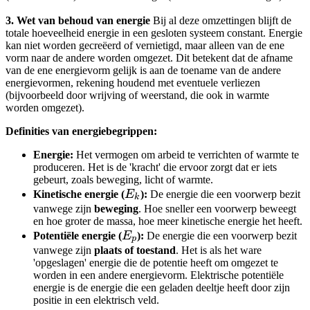
3. Wet van behoud van energie
Bij al deze omzettingen blijft de
totale hoeveelheid energie in een gesloten systeem constant. Energie
kan niet worden gecreëerd of vernietigd, maar alleen van de ene
vorm naar de andere worden omgezet. Dit betekent dat de afname
van de ene energievorm gelijk is aan de toename van de andere
energievormen, rekening houdend met eventuele verliezen
(bijvoorbeeld door wrijving of weerstand, die ook in warmte
worden omgezet).
Definities van energiebegrippen:
Energie:
Het vermogen om arbeid te verrichten of warmte te
produceren. Het is de 'kracht' die ervoor zorgt dat er iets
gebeurt, zoals beweging, licht of warmte.
E_k
Kinetische energie (
E
):
De energie die een voorwerp bezit
k
vanwege zijn
beweging
. Hoe sneller een voorwerp beweegt
en hoe groter de massa, hoe meer kinetische energie het heeft.
E_p
Potentiële energie (
E
):
De energie die een voorwerp bezit
p
vanwege zijn
plaats of toestand
. Het is als het ware
'opgeslagen' energie die de potentie heeft om omgezet te
worden in een andere energievorm. Elektrische potentiële
energie is de energie die een geladen deeltje heeft door zijn
positie in een elektrisch veld.