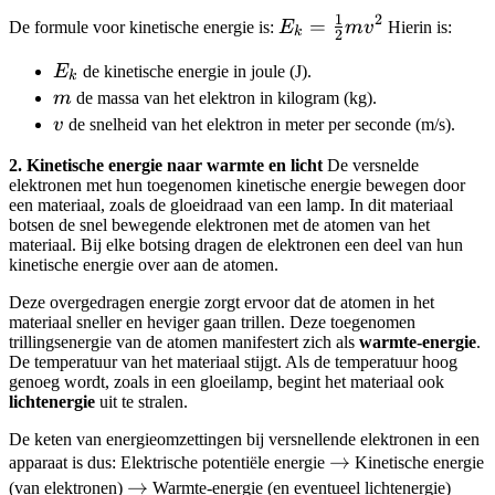
1
2
E_k =
=
De formule voor kinetische energie is:
E
m
v
Hierin is:
k
2
\frac{1}
E_k
E
de kinetische energie in joule (J).
{2}mv^2
k
m
m
de massa van het elektron in kilogram (kg).
v
v
de snelheid van het elektron in meter per seconde (m/s).
2. Kinetische energie naar warmte en licht
De versnelde
elektronen met hun toegenomen kinetische energie bewegen door
een materiaal, zoals de gloeidraad van een lamp. In dit materiaal
botsen de snel bewegende elektronen met de atomen van het
materiaal. Bij elke botsing dragen de elektronen een deel van hun
kinetische energie over aan de atomen.
Deze overgedragen energie zorgt ervoor dat de atomen in het
materiaal sneller en heviger gaan trillen. Deze toegenomen
trillingsenergie van de atomen manifestert zich als
warmte-energie
.
De temperatuur van het materiaal stijgt. Als de temperatuur hoog
genoeg wordt, zoals in een gloeilamp, begint het materiaal ook
lichtenergie
uit te stralen.
De keten van energieomzettingen bij versnellende elektronen in een
\rightarrow
→
apparaat is dus: Elektrische potentiële energie
Kinetische energie
\rightarrow
→
(van elektronen)
Warmte-energie (en eventueel lichtenergie)