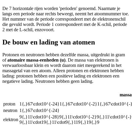
De 7 horizontale rijen worden 'perioden' genoemd. Naarmate je
langs een periode naar rechts beweegt, neemt het atoomnummer toe.
Het nummer van de periode correspondeert met de elektronenschil
die gevuld wordt. Periode 1 correspondeert met de K-schil, periode
2 met de L-schil, enzovoort.
De bouw en lading van atomen
Protonen en neutronen hebben dezelfde massa, uitgedrukt in gram
of
atomaire massa-eenheden (u)
. De massa van elektronen is
verwaarloosbaar klein en wordt daarom niet meegerekend in het
massagetal van een atoom. Alleen protonen en elektronen hebben
lading: protonen hebben een positieve lading en elektronen een
negatieve lading. Neutronen hebben geen lading.
massa 
proton
1{,}67\cdot10^{-24}1{,}67\cdot10^{-2}1{,}67\cdot10^{-
neutron
1{,}67\cdot10^{-24}
9{,}11\cdot10^{-28}9{,}11\cdot10^{-2}9{,}11\cdot10^{-}
elektron
9{,}11\cdot19{,}11\cdot9{,}119{,}19{,}9