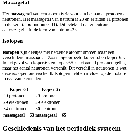
Massagetal
Het
massagetal
van een atoom is de som van het aantal protonen en
neutronen. Het massagetal van natrium is 23 en er zitten 11 protonen
in de kern (atoomnummer 11). Dit betekent dat er
neutronen
aanwezig zijn in de kern van natrium-23.
Isotopen
Isotopen
zijn deeltjes met hetzelfde atoomnummer, maar een
verschillend massagetal. Zoals bijvoorbeeld koper-63 en koper-65.
In het geval van koper-63 en koper-65 is het aantal protonen gelijk,
maar het aantal neutronen verschilt. Dit verschil in neutronen is wat
deze isotopen onderscheidt. Isotopen hebben invloed op de molaire
massa van elementen.
Koper-63
Koper-65
29 protonen
29 protonen
29 elektronen
29 elektronen
34 neutronen
36 neutronen
massagetal = 63
massagetal = 65
Geschiedenis van het periodiek systeem