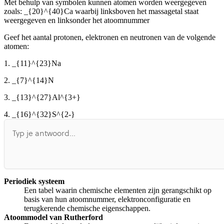
Met behulp van symbolen kunnen atomen worden weergegeven
Afspelen werkte niet
Iets anders
zoals:
_{20}^{40}Ca
waarbij linksboven het massagetal staat
weergegeven en linksonder het atoomnummer
Geef het aantal protonen, elektronen en neutronen van de volgende
atomen:
1.
_{11}^{23}Na
2.
_{7}^{14}N
3.
_{13}^{27}Al^{3+}
4.
_{16}^{32}S^{2-}
Periodiek systeem
Een tabel waarin chemische elementen zijn gerangschikt op
basis van hun atoomnummer, elektronconfiguratie en
terugkerende chemische eigenschappen.
Atoommodel van Rutherford