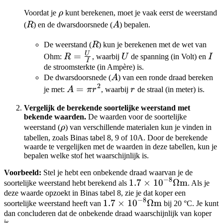
\rho
Voordat je
ρ
kunt berekenen, moet je vaak eerst de weerstand
R
A
(
R
) en de dwarsdoorsnede (
A
) bepalen.
R
De weerstand (
R
) kun je berekenen met de wet van
U
R =
=
U
I
Ohm:
R
, waarbij
U
de spanning (in Volt) en
I
I
\frac{U}
de stroomsterkte (in Ampère) is.
A
De dwarsdoorsnede (
A
) van een ronde draad bereken
{I}
2
A
=
r
je met:
A
π
r
, waarbij
r
de straal (in meter) is.
=
Vergelijk de berekende soortelijke weerstand met
\pi
bekende waarden.
De waarden voor de soortelijke
r^2
\rho
weerstand (
ρ
) van verschillende materialen kun je vinden in
tabellen, zoals Binas tabel 8, 9 of 10A. Door de berekende
waarde te vergelijken met de waarden in deze tabellen, kun je
bepalen welke stof het waarschijnlijk is.
Voorbeeld:
Stel je hebt een onbekende draad waarvan je de
−
8
1.7
1.7
×
1
0
Ω
m
soortelijke weerstand hebt berekend als
. Als je
deze waarde opzoekt in Binas tabel 8, zie je dat koper een
\times
−
8
1.7
1.7
×
1
0
Ω
m
soortelijke weerstand heeft van
bij 20 °C. Je kunt
10^{-8}
dan concluderen dat de onbekende draad waarschijnlijk van koper
\times
\Omega
is.