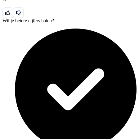
10^{-8}
\text{m}
\Omega
\text{m}
Wil je betere cijfers halen?