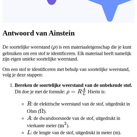
Antwoord van Ainstein
\rho
De soortelijke weerstand (
ρ
) is een materiaaleigenschap die je kunt
gebruiken om een stof te identificeren. Elk materiaal heeft namelijk
zijn eigen unieke soortelijke weerstand.
Om een stof te identificeren met behulp van soortelijke weerstand,
volg je deze stappen:
Bereken de soortelijke weerstand van de onbekende stof.
A
\rho =
=
Dit doe je met de formule:
ρ
R
Hierin is:
L
R
R
R
: de elektrische weerstand van de stof, uitgedrukt in
\frac{A}
\Omega
Ω
Ohm (
).
{L}
A
A
: de dwarsdoorsnede van de stof, uitgedrukt in
2
\text{m}^2
m
vierkante meter (
).
L
L
: de lengte van de stof, uitgedrukt in meter (m).