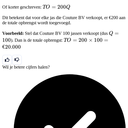
\text{Aantal
\ti
TO
=
200
Of korter geschreven:
TO
Q
verkochte jassen
Q
=
(q)}
Dit betekent dat voor elke jas die Couture BV verkoopt, er €200 aan
200Q
de totale opbrengst wordt toegevoegd.
Q
=
Voorbeeld:
Stel dat Couture BV 100 jassen verkoopt (dus
Q
=
100
TO =
=
200
×
100
=
). Dan is de totale opbrengst:
TO
100
200
€20.000
\times
100 =
€20.000
Wil je betere cijfers halen?