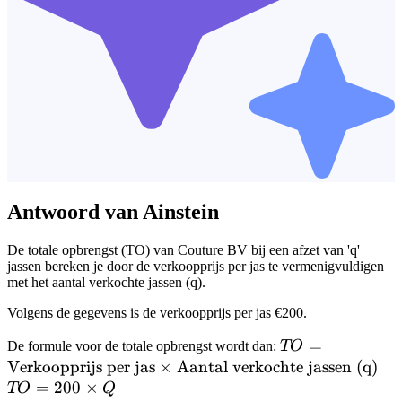
Antwoord van Ainstein
De totale opbrengst (TO) van Couture BV bij een afzet van 'q'
jassen bereken je door de verkoopprijs per jas te vermenigvuldigen
met het aantal verkochte jassen (q).
Volgens de gegevens is de verkoopprijs per jas €200.
TO =
=
De formule voor de totale opbrengst wordt dan:
TO
\text{Verkooppr
Verkoopprijs per jas
×
Aantal verkochte jassen (q)
TO
per jas} \times
=
200
×
20
TO
Q