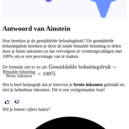
Antwoord van Ainstein
Hoe bereken je de gemiddelde belastingdruk? De gemiddelde
belastingdruk bereken je door de totale betaalde belasting te delen
door je bruto inkomen en dat vervolgens te vermenigvuldigen met
100% om er een percentage van te maken.
\text{Gemiddelde
Gemiddelde belastingdruk
=
De formule ziet er zo uit:
Betaalde belasting
belastingdruk} =
×
100%
Bruto inkomen
\frac{\text{Betaalde
Het is heel belangrijk dat je hiervoor je
bruto inkomen
gebruikt en
belasting}}
niet je belastbaar inkomen. Dit is een veelgemaakte fout!
{\text{Bruto
inkomen}} \times
100\%
Wil je betere cijfers halen?