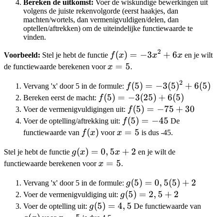
Bereken de uitkomst:
Voer de wiskundige bewerkingen uit
volgens de juiste rekenvolgorde (eerst haakjes, dan
machten/wortels, dan vermenigvuldigen/delen, dan
optellen/aftrekken) om de uiteindelijke functiewaarde te
vinden.
2
f(x)
(
)
=
−
3
+
6
Voorbeeld:
Stel je hebt de functie
f
x
x
x
en je wilt
=
x=5
=
5
de functiewaarde berekenen voor
x
.
-3x^2
2
f(5) =
(
5
)
=
−
3
(
5
)
+
6
(
5
)
Vervang 'x' door 5 in de formule:
f
+ 6x
-3(5)^2
f(5) =
(
5
)
=
−
3
(
25
)
+
6
(
5
)
Bereken eerst de macht:
f
+ 6(5)
-3(25)
f(5)
(
5
)
=
−
75
+
30
Voer de vermenigvuldigingen uit:
f
+
=
f(5)
(
5
)
=
−
45
Voer de optelling/aftrekking uit:
f
De
6(5)
-75
=
f(x)
(
)
x=5
=
5
functiewaarde van
f
x
voor
x
is dus -45.
+
-45
g(x)
(
)
=
0
,
5
+
2
Stel je hebt de functie
g
x
x
en je wilt de
30
=
x=5
=
5
functiewaarde berekenen voor
x
.
0,5x
g(5)
(
5
)
=
0
,
5
(
5
)
+
2
Vervang 'x' door 5 in de formule:
g
+ 2
=
g(5)
(
5
)
=
2
,
5
+
2
Voer de vermenigvuldiging uit:
g
0,5(5)
=
g(5)
(
5
)
=
4
,
5
g(x
Voer de optelling uit:
g
De functiewaarde van
+ 2
2,5
=