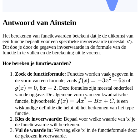
Antwoord van Ainstein
Het berekenen van functiewaarden betekent dat je de uitkomst van
een functie bepaalt voor een specifieke invoerwaarde (meestal 'x').
Dit doe je door de gegeven invoerwaarde in de formule van de
functie in te vullen en de berekening uit te voeren.
Hoe bereken je functiewaarden?
Zoek de functieformule:
Functies worden vaak gegeven in
2
f(x)
(
)
=
−
3
+
6
g(x
de vorm van een formule, zoals
f
x
x
x
of
=
=
(
)
=
0
,
5
+
2
g
x
x
. Deze formules zijn meestal onderdeel
-3x^2
0,5
van de opgave. De algemene vorm van een kwadratische
2
f(x)
(
)
=
+
+
functie, bijvoorbeeld
f
x
A
+ 6x
x
B
x
C
, is een
+ 2
=
wiskundige definitie die helpt bij het herkennen van het type
functie.
Ax^2
Kies de invoerwaarde:
Bepaal voor welke waarde van 'x' je
+ Bx
de functiewaarde wilt berekenen.
+ C
Vul de waarde in:
Vervang elke 'x' in de functieformule door
de gekozen invoerwaarde.