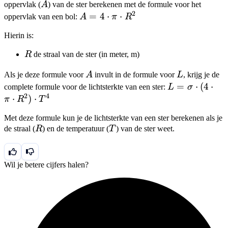
A
oppervlak (
A
) van de ster berekenen met de formule voor het
2
A =
=
4
⋅
⋅
oppervlak van een bol:
A
π
R
4
Hierin is:
\cdot
\pi
R
R
de straal van de ster (in meter, m)
\cdot
A
L
R^2
Als je deze formule voor
A
invult in de formule voor
L
, krijg je de
L =
=
⋅
(
4
⋅
complete formule voor de lichtsterkte van een ster:
L
σ
2
4
\sigma
⋅
)
⋅
π
R
T
\cdot
Met deze formule kun je de lichtsterkte van een ster berekenen als je
(4
R
T
de straal (
R
) en de temperatuur (
T
) van de ster weet.
\cdot
\pi
\cdot
Wil je betere cijfers halen?
R^2)
\cdot
T^4