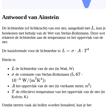
Antwoord van Ainstein
L
De lichtsterkte (of lichtkracht) van een ster, aangeduid met
L
, kun je
berekenen met behulp van de Wet van Stefan-Boltzmann. Deze wet
relateert de lichtsterkte aan de temperatuur en het oppervlak van de
ster.
4
L =
=
⋅
⋅
De basisformule voor de lichtsterkte is:
L
σ
A
T
\sigma
Hierin is:
\cdot
A
L
L
de lichtsterkte van de ster (in Watt, W)
\cdot
\sigma
5,67 \cdot 10^{-8
5
,
67
⋅
σ
de constante van Stefan-Boltzmann (
T^4
2
4
\text{
−
8
1
0
W/(m
K
)
)
W/(m}^2\text{K
2
A
^2
A
het oppervlak van de ster (in vierkante meter, m
)
T
T
de effectieve temperatuur van het oppervlak van de ster (in
Kelvin, K)
Omdat sterren vaak als bollen worden benaderd, kun je het