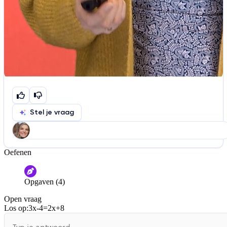
Stel je vraag
Oefenen
Help ons de video te verbeteren
De audio is slecht
De uitleg is onduidelijk
Opgaven (4)
Informatie is onjuist
Er mist informatie
Open vraag
De docent is te langdradig
Los op:
3x-4=2x+8
De uitleg gaat te langzaam
De uitleg gaat te snel