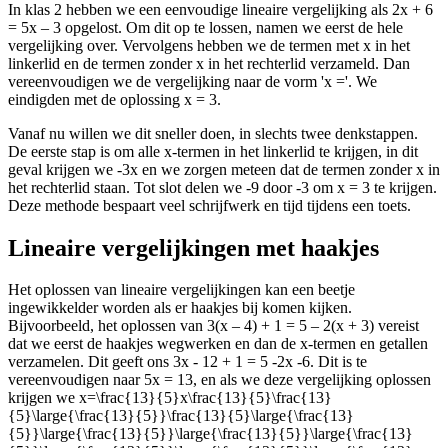
In klas 2 hebben we een eenvoudige lineaire vergelijking als 2x + 6
= 5x – 3 opgelost. Om dit op te lossen, namen we eerst de hele
vergelijking over. Vervolgens hebben we de termen met x in het
linkerlid en de termen zonder x in het rechterlid verzameld. Dan
vereenvoudigen we de vergelijking naar de vorm 'x ='. We
eindigden met de oplossing x = 3.
Vanaf nu willen we dit sneller doen, in slechts twee denkstappen.
De eerste stap is om alle x-termen in het linkerlid te krijgen, in dit
geval krijgen we -3x en we zorgen meteen dat de termen zonder x in
het rechterlid staan. Tot slot delen we -9 door -3 om x = 3 te krijgen.
Deze methode bespaart veel schrijfwerk en tijd tijdens een toets.
Lineaire vergelijkingen met haakjes
Het oplossen van lineaire vergelijkingen kan een beetje
ingewikkelder worden als er haakjes bij komen kijken.
Bijvoorbeeld, het oplossen van 3(x – 4) + 1 = 5 – 2(x + 3) vereist
dat we eerst de haakjes wegwerken en dan de x-termen en getallen
verzamelen. Dit geeft ons 3x - 12 + 1 = 5 -2x -6. Dit is te
vereenvoudigen naar 5x = 13, en als we deze vergelijking oplossen
krijgen we
x=\frac{13}{5}x\frac{13}{5}\frac{13}
{5}\large{\frac{13}{5}}\frac{13}{5}\large{\frac{13}
{5}}\large{\frac{13}{5}}\large{\frac{13}{5}}\large{\frac{13}