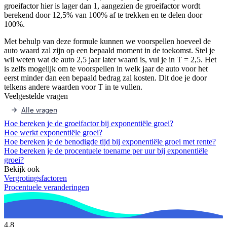
groeifactor hier is lager dan 1, aangezien de groeifactor wordt
berekend door 12,5% van 100% af te trekken en te delen door
100%.
Met behulp van deze formule kunnen we voorspellen hoeveel de
auto waard zal zijn op een bepaald moment in de toekomst. Stel je
wil weten wat de auto 2,5 jaar later waard is, vul je in T = 2,5. Het
is zelfs mogelijk om te voorspellen in welk jaar de auto voor het
eerst minder dan een bepaald bedrag zal kosten. Dit doe je door
telkens andere waarden voor T in te vullen.
Veelgestelde vragen
Alle vragen
Hoe bereken je de groeifactor bij exponentiële groei?
Hoe werkt exponentiële groei?
Hoe bereken je de benodigde tijd bij exponentiële groei met rente?
Hoe bereken je de procentuele toename per uur bij exponentiële
groei?
Bekijk ook
Vergrotingsfactoren
Procentuele veranderingen
4,8