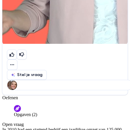
Stel je vraag
Oefenen
Help ons de video te verbeteren
De audio is slecht
De uitleg is onduidelijk
Opgaven (2)
Informatie is onjuist
Er mist informatie
Open vraag
De docent is te langdradig
In 2010 had een startend bedrijf een jaarlijkse omzet van 125.000