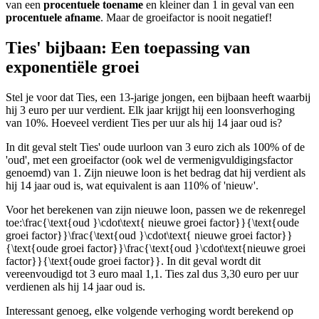
van een
procentuele toename
en kleiner dan 1 in geval van een
procentuele afname
. Maar de groeifactor is nooit negatief!
Ties' bijbaan: Een toepassing van
exponentiële groei
Stel je voor dat Ties, een 13-jarige jongen, een bijbaan heeft waarbij
hij 3 euro per uur verdient. Elk jaar krijgt hij een loonsverhoging
van 10%. Hoeveel verdient Ties per uur als hij 14 jaar oud is?
In dit geval stelt Ties' oude uurloon van 3 euro zich als 100% of de
'oud', met een groeifactor (ook wel de vermenigvuldigingsfactor
genoemd) van 1. Zijn nieuwe loon is het bedrag dat hij verdient als
hij 14 jaar oud is, wat equivalent is aan 110% of 'nieuw'.
Voor het berekenen van zijn nieuwe loon, passen we de rekenregel
toe:
\frac{\text{oud }\cdot\text{ nieuwe groei factor}}{\text{oude
groei factor}}\frac{\text{oud }\cdot\text{ nieuwe groei factor}}
{\text{oude groei factor}}\frac{\text{oud }\cdot\text{nieuwe groei
factor}}{\text{oude groei factor}}
. In dit geval wordt dit
vereenvoudigd tot 3 euro maal 1,1. Ties zal dus 3,30 euro per uur
verdienen als hij 14 jaar oud is.
Interessant genoeg, elke volgende verhoging wordt berekend op