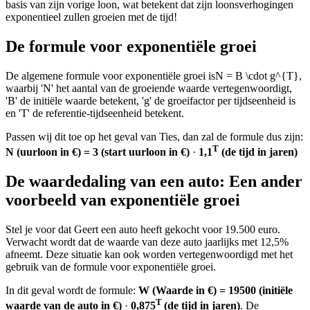
basis van zijn vorige loon, wat betekent dat zijn loonsverhogingen
exponentieel zullen groeien met de tijd!
De formule voor exponentiële groei
De algemene formule voor exponentiële groei is
N = B \cdot g^{T}
,
waarbij 'N' het aantal van de groeiende waarde vertegenwoordigt,
'B' de initiële waarde betekent, 'g' de groeifactor per tijdseenheid is
en 'T' de referentie-tijdseenheid betekent.
Passen wij dit toe op het geval van Ties, dan zal de formule dus zijn:
T
N (uurloon in €) = 3 (start uurloon in €)
·
1,1
(de tijd in jaren)
De waardedaling van een auto: Een ander
voorbeeld van exponentiële groei
Stel je voor dat Geert een auto heeft gekocht voor 19.500 euro.
Verwacht wordt dat de waarde van deze auto jaarlijks met 12,5%
afneemt. Deze situatie kan ook worden vertegenwoordigd met het
gebruik van de formule voor exponentiële groei.
In dit geval wordt de formule:
W (Waarde in €) = 19500 (initiële
T
waarde van de auto in €)
·
0,875
(de tijd in jaren)
. De