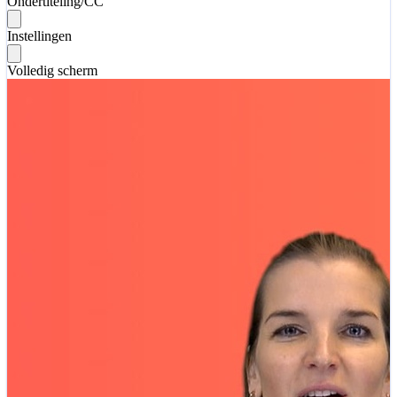
Ondertiteling/CC
Instellingen
Volledig scherm