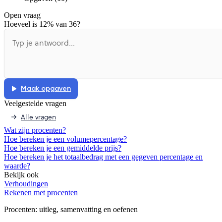
Informatie is onjuist
Er mist informatie
Open vraag
De docent is te langdradig
Hoeveel is 12% van 36?
De uitleg gaat te langzaam
De uitleg gaat te snel
Afspelen werkte niet
Iets anders
Maak opgaven
Veelgestelde vragen
Alle vragen
Wat zijn procenten?
Hoe bereken je een volumepercentage?
Hoe bereken je een gemiddelde prijs?
Hoe bereken je het totaalbedrag met een gegeven percentage en
waarde?
Bekijk ook
Verhoudingen
Rekenen met procenten
Procenten
: uitleg, samenvatting en oefenen