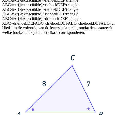
ABC\text{\textasciitilde}~riehoekDEF\triangle
ABC\text{\textasciitilde}~riehoekDEF\triangle
ABC\text{\textasciitilde}~riehoekDEF\triangle
ABC\text{\textasciitilde}~riehoekDEF\triangle
ABC\text{\textasciitilde}~driehoekDEF\triangle
ABC~driehoekDEFABC~driehoekDEFABC~driehoekDEFABC~dr
Hierbij is de volgorde van de letters belangrijk, omdat deze aangeeft
welke hoeken en zijden met elkaar corresponderen.