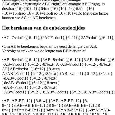
ABC\right)\left(\triangle ABC\right)\left(\triangle ABC\right)
, is
dus
\frac{16}{10}=1{,}6\frac{16}{10}=1{,}6.\frac{16}
{10}=16.\frac{16}{10}=1,6.\frac{16}{10}=1,6
. Met deze factor
kunnen we AC en AE berekenen.
Het berekenen van de onbekende zijdes
•
AC=7\cdot1{,}6=11{,}2AC7\cdot1{,}6=11{,}2A7\cdot1{,}6=11{,}2
•
Om AE te berekenen, bepalen we eerst de lengte van AB.
Vervolgens trekken we de lengte van BE hiervan af.
•
AB=8\cdot1{,}6=12{,}8AB=8\cdot1{,}6=12{,}8.AB=8\cdot1{,}6=
}AB=8\cdot1{,}6=12{,}8.\text{ A}AB=8\cdot1{,}6=12{,}8.\text{
AE}AB=8\cdot1{,}6=12{,}8.\text{
A}AB=8\cdot1{,}6=12{,}8.\text{ }AB=8\cdot1{,}6=12{,}8.\text{
}dAB=8\cdot1{,}6=12{,}8.\text{
}deAB=8\cdot1{,}6=12{,}8.\text{
}dAB=8\cdot1{,}6=12{,}8.\text{
}AB=8\cdot1{,}6=12{,}8.AB=8\cdot1{,}6=12{,}8.AB=8\cdot1{,
•
AE=AB-BE=12{,}8-8=4{,}8AE=AB-BE=12{,}8-
8=4{,}8.AE=AB-BE=12{,}8-8=4{,}8AE=AB-BE=12{,}8-
8=4{,}AE=AB-BE=12{,}8-8=4AE=AB-BE=12{,}8-8=AE=AB-
BE=12{,}8-8AE=AB-BE=12{,}8-AE=AB-BE=12{,}8AE=AB-