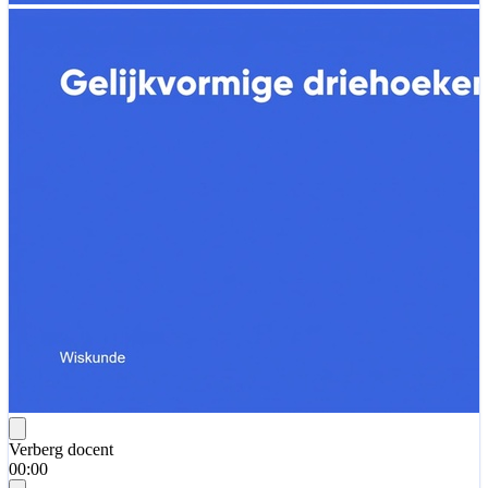
Verberg docent
00:00