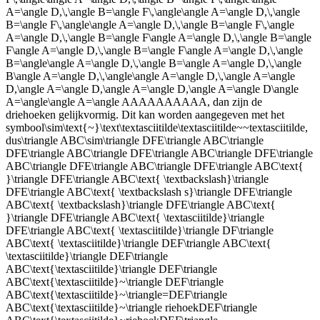
A=\angle D,\,\angle B=\angle F\,\angle\angle A=\angle D,\,\angle
B=\angle F\,\angle\angle A=\angle D,\,\angle B=\angle F\,\angle
A=\angle D,\,\angle B=\angle F\angle A=\angle D,\,\angle B=\angle
F\angle A=\angle D,\,\angle B=\angle F\angle A=\angle D,\,\angle
B=\angle\angle A=\angle D,\,\angle B=\angle A=\angle D,\,\angle
B\angle A=\angle D,\,\angle\angle A=\angle D,\,\angle A=\angle
D,\angle A=\angle D,\angle A=\angle D,\angle A=\angle D\angle
A=\angle\angle A=\angle AAAAAAAAAA
, dan zijn de
driehoeken gelijkvormig. Dit kan worden aangegeven met het
symbool
\sim\text{~}\text\textasciitilde\textasciitilde~~textasciitilde
,
dus
\triangle ABC\sim\triangle DFE\triangle ABC\triangle
DFE\triangle ABC\triangle DFE\triangle ABC\triangle DFE\triangle
ABC\triangle DFE\triangle ABC\triangle DFE\triangle ABC\text{
}\triangle DFE\triangle ABC\text{ \textbackslash}\triangle
DFE\triangle ABC\text{ \textbackslash s}\triangle DFE\triangle
ABC\text{ \textbackslash}\triangle DFE\triangle ABC\text{
}\triangle DFE\triangle ABC\text{ \textasciitilde}\triangle
DFE\triangle ABC\text{ \textasciitilde}\triangle DF\triangle
ABC\text{ \textasciitilde}\triangle DEF\triangle ABC\text{
\textasciitilde}\triangle DEF\triangle
ABC\text{\textasciitilde}\triangle DEF\triangle
ABC\text{\textasciitilde}~\triangle DEF\triangle
ABC\text{\textasciitilde}~\triangle=DEF\triangle
ABC\text{\textasciitilde}~\triangle riehoekDEF\triangle