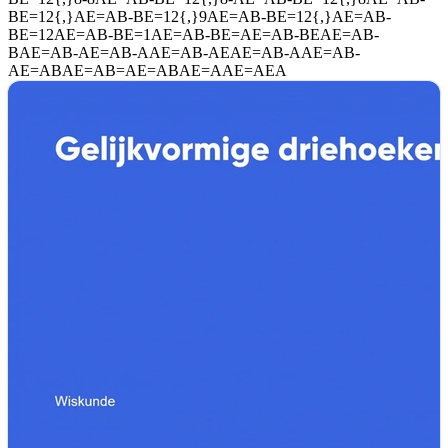
BE=12{,}AE=AB-BE=12{,}9AE=AB-BE=12{,}AE=AB-
BE=12AE=AB-BE=1AE=AB-BE=AE=AB-BEAE=AB-
BAE=AB-AE=AB-AAE=AB-AEAE=AB-AAE=AB-
AE=ABAE=AB=AE=ABAE=AAE=AEA