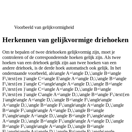
Voorbeeld van gelijkvormigheid
Herkennen van gelijkvormige driehoeken
Om te bepalen of twee driehoeken gelijkvormig zijn, moet je
controleren of de corresponderende hoeken gelijk zijn. Als twee
hoeken van een driehoek gelijk zijn aan twee hoeken van een
andere driehoek, is de derde hoek automatisch ook gelijk. In het
onderstaande voorbeeld, als
\angle A=\angle D,\,\angle B=\angle
F\,\text{en }\angle C=\angle E\angle A=\angle D,\,\angle B=\angle
F\,\text{en }\angle C=\angle\angle A=\angle D,\,\angle B=\angle
F\,\text{en }\angle C=\angle A=\angle D,\,\angle B=\angle
F\,\text{en }\angle C\angle A=\angle D,\,\angle B=\angle F\,\text{en
}\angle\angle A=\angle D,\,\angle B=\angle F\,\angle\angle
A=\angle D,\,\angle B=\angle F\,\angle\angle A=\angle D,\,\angle
B=\angle F\,\angle\angle A=\angle D,\,\angle B=\angle
F\,\angle\angle A=\angle D,\,\angle B=\angle F\,\angle\angle
A=\angle D,\,\angle B=\angle F\,\angle\angle A=\angle D,\,\angle
B=\angle F\,\angle\angle A=\angle D,\,\angle B=\angle
F\,\angle\angle A=\angle D,\,\angle B=\angle F\,\angle\angle