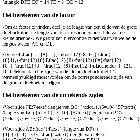
\triangle DFE
DF = 14
FE = ?
DE = 12
Het berekenen van de
factor
•
Om de factor te vinden, deel je de lengte van een zijde van de grote
driehoek door de lengte van de corresponderende zijde van de
kleine driehoek. We gebruiken hiervoor de zijdes waarvan we beide
lengtes weten: AC en DE.
•
Dit geeft
\frac{12}{8}=1{,}5\frac{12}{8}1{,}5\frac{12}
{8}1{,}\frac{12}{8}1\frac{12}{8}\frac{12}{8=}\frac{12}
{8=1}\frac{12}{8=}\frac{12}{8}\frac{12}{\placeholder{}}121
.
Dit betekent dat elke zijde van de kleine driehoek met 1,5
vermenigvuldigd moet worden om de corresponderende zijde van
de grotere driehoek te krijgen.
Het berekenen van de onbekende zijdes
•
Voor zijde FE:
7\text{ (lengte van BC) }\cdot1{,}5=10{,}57\text{(
(lengte van BC) }\cdot1{,}5=10{,}57\text{( lengte van BC)
}\cdot1{,}5=10{,}57\cdot1{,}5=10{,}57\cdot1{,}5=10{,}57\cdot
•
Voor zijde AB:
\frac{14\text{ (lengte van DF})}
{1{,}5}=9{,}333...\frac{14\text{ (lengte van DF})}