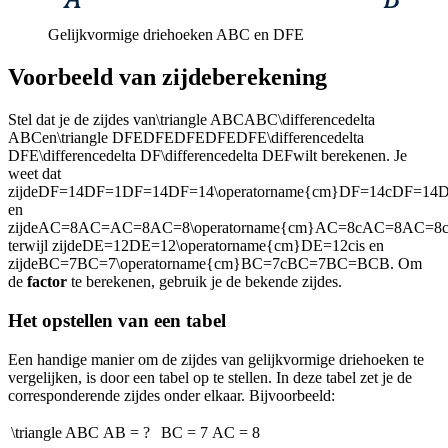
Gelijkvormige driehoeken ABC en DFE
Voorbeeld van zijdeberekening
Stel dat je de zijdes van
\triangle ABCABC\differencedelta
ABC
en
\triangle DFEDFEDFEDFEDFE\differencedelta
DFE\differencedelta DF\differencedelta DEF
wilt berekenen. Je
weet dat
zijde
DF=14DF=1DF=14DF=14\operatorname{cm}DF=14cDF=14
en
zijde
AC=8AC=AC=8AC=8\operatorname{cm}AC=8cAC=8AC=8
terwijl zijde
DE=12DE=12\operatorname{cm}DE=12c
is en
zijde
BC=7BC=7\operatorname{cm}BC=7cBC=7BC=BCB
. Om
de
factor
te berekenen, gebruik je de bekende zijdes.
Het opstellen van een tabel
Een handige manier om de zijdes van gelijkvormige driehoeken te
vergelijken, is door een tabel op te stellen. In deze tabel zet je de
corresponderende zijdes onder elkaar. Bijvoorbeeld:
\triangle ABC
AB = ?
BC = 7
AC = 8