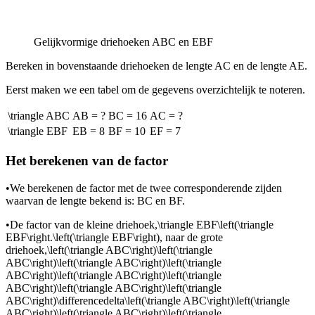
Gelijkvormige driehoeken ABC en EBF
Bereken in bovenstaande driehoeken de lengte AC en de lengte AE.
Eerst maken we een tabel om de gegevens overzichtelijk te noteren.
\triangle ABC
AB = ?
BC = 16
AC = ?
\triangle EBF
EB = 8
BF = 10
EF = 7
Het berekenen van de
factor
•
We berekenen de factor met de twee corresponderende zijden
waarvan de lengte bekend is: BC en BF.
•
De factor van de kleine driehoek,
\triangle EBF\left(\triangle
EBF\right.\left(\triangle EBF\right)
, naar de grote
driehoek,
\left(\triangle ABC\right)\left(\triangle
ABC\right)\left(\triangle ABC\right)\left(\triangle
ABC\right)\left(\triangle ABC\right)\left(\triangle
ABC\right)\left(\triangle ABC\right)\left(\triangle
ABC\right)\differencedelta\left(\triangle ABC\right)\left(\triangle
ABC\right)\left(\triangle ABC\right)\left(\triangle