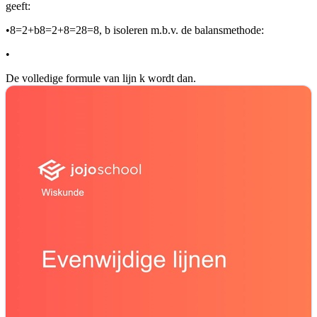
geeft:
•
8=2+b8=2+8=28=8
, b isoleren m.b.v. de balansmethode:
•
De volledige formule van lijn k wordt dan
.