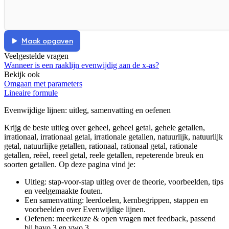
Maak opgaven
Veelgestelde vragen
Wanneer is een raaklijn evenwijdig aan de x-as?
Bekijk ook
Omgaan met parameters
Lineaire formule
Evenwijdige lijnen
: uitleg, samenvatting en oefenen
Krijg de beste uitleg over geheel, geheel getal, gehele getallen,
irrationaal, irrationaal getal, irrationale getallen, natuurlijk, natuurlijk
getal, natuurlijke getallen, rationaal, rationaal getal, rationale
getallen, reëel, reeel getal, reele getallen, repeterende breuk en
soorten getallen.
Op deze pagina vind je:
Uitleg: stap-voor-stap uitleg over de theorie, voorbeelden, tips
en veelgemaakte fouten.
Een samenvatting: leerdoelen, kernbegrippen, stappen en
voorbeelden over
Evenwijdige lijnen
.
Oefenen: meerkeuze & open vragen met feedback, passend
bij
havo 3 en vwo 3
.