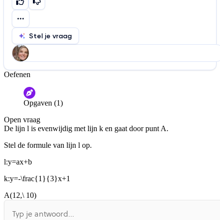
Stel je vraag
Oefenen
Help ons de video te verbeteren
De audio is slecht
De uitleg is onduidelijk
Opgaven (1)
Informatie is onjuist
Er mist informatie
Open vraag
De docent is te langdradig
De lijn l is evenwijdig met lijn k en gaat door punt A.
De uitleg gaat te langzaam
De uitleg gaat te snel
Stel de formule van lijn l op.
Afspelen werkte niet
Iets anders
l:y=ax+b
k:y=-\frac{1}{3}x+1
A(12,\ 10)