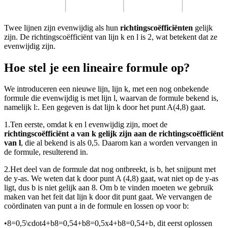
Twee lijnen zijn evenwijdig als hun
richtingscoëfficiënten
gelijk
zijn. De richtingscoëfficiënt van lijn k en l is 2, wat betekent dat ze
evenwijdig zijn.
Hoe stel je een lineaire formule op?
We introduceren een nieuwe lijn, lijn k, met een nog onbekende
formule die evenwijdig is met lijn l, waarvan de formule bekend is,
namelijk l:
. Een gegeven is dat lijn k door het punt A(4,8) gaat.
1.
Ten eerste, omdat k en l evenwijdig zijn, moet de
richtingscoëfficiënt a van k gelijk zijn aan de richtingscoëfficiënt
van l
, die al bekend is als 0,5. Daarom kan a worden vervangen in
de formule, resulterend in
.
2.
Het deel van de formule dat nog ontbreekt, is b, het snijpunt met
de y-as. We weten dat k door punt A (4,8) gaat, wat niet op de y-as
ligt, dus b is niet gelijk aan 8. Om b te vinden moeten we gebruik
maken van het feit dat lijn k door dit punt gaat. We vervangen de
coördinaten van punt a in de formule en lossen op voor b:
•
8=0,5\cdot4+b8=0,54+b8=0,5x4+b8=0,54+b
, dit eerst oplossen