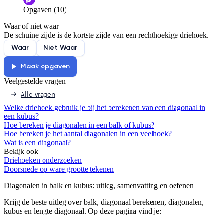
Opgaven (10)
Informatie is onjuist
Er mist informatie
Waar of niet waar
De docent is te langdradig
De schuine zijde is de kortste zijde van een rechthoekige driehoek.
De uitleg gaat te langzaam
De uitleg gaat te snel
Waar
Niet Waar
Afspelen werkte niet
Iets anders
Maak opgaven
Veelgestelde vragen
Alle vragen
Welke driehoek gebruik je bij het berekenen van een diagonaal in
een kubus?
Hoe bereken je diagonalen in een balk of kubus?
Hoe bereken je het aantal diagonalen in een veelhoek?
Wat is een diagonaal?
Bekijk ook
Driehoeken onderzoeken
Doorsnede op ware grootte tekenen
Diagonalen in balk en kubus
: uitleg, samenvatting en oefenen
Krijg de beste uitleg over balk, diagonaal berekenen, diagonalen,
kubus en lengte diagonaal.
Op deze pagina vind je: