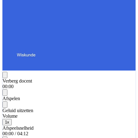
Verberg docent
00:00
Afspelen
Geluid uitzetten
Volume
1
x
Afspeelsnelheid
00:00
/
04:12