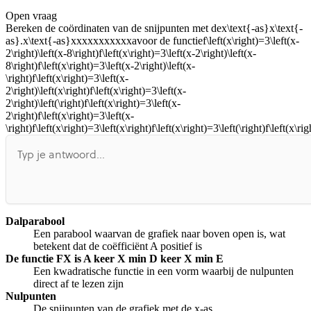
Open vraag
De uitleg gaat te langzaam
De uitleg gaat te snel
Bereken de coördinaten van de snijpunten met de
x\text{-as}x\text{-
Afspelen werkte niet
Iets anders
as}.x\text{-as}xxxxxxxxxxxa
voor de functie
f\left(x\right)=3\left(x-
2\right)\left(x-8\right)f\left(x\right)=3\left(x-2\right)\left(x-
8\right)f\left(x\right)=3\left(x-2\right)\left(x-
\right)f\left(x\right)=3\left(x-
2\right)\left(x\right)f\left(x\right)=3\left(x-
2\right)\left(\right)f\left(x\right)=3\left(x-
2\right)f\left(x\right)=3\left(x-
\right)f\left(x\right)=3\left(x\right)f\left(x\right)=3\left(\right)f\left(x\
Dalparabool
Een parabool waarvan de grafiek naar boven open is, wat
betekent dat de coëfficiënt A positief is
De functie FX is A keer X min D keer X min E
Een kwadratische functie in een vorm waarbij de nulpunten
direct af te lezen zijn
Nulpunten
De snijpunten van de grafiek met de x-as