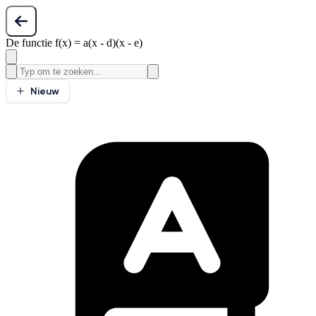
De functie f(x) = a(x - d)(x - e)
Nieuw