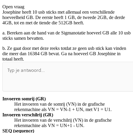
Open vraag
De uitleg gaat te langzaam
De uitleg gaat te snel
Josephine heeft 10 usb sticks met allemaal een verschillende
Afspelen werkte niet
Iets anders
hoeveelheid GB. De eerste heeft 1 GB, de tweede 2GB, de derde
4GB, tot en met de tiende die 512GB heeft.
a. Bereken aan de hand van de Sigmanotatie hoeveel GB alle 10 usb
sticks samen bevatten.
b. Ze gaat door met deze reeks totdat ze geen usb stick kan vinden
die meer dan 16384 GB bevat. Ga na hoeveel GB Josephine in
totaal heeft.
Invoeren somrij (GR)
Het invoeren van de somrij (VN) in de grafische
rekenmachine als VN = VN-1 + UN, met V1 = U1.
Invoeren verschilrij (GR)
Het invoeren van de verschilrij (VN) in de grafische
rekenmachine als VN = UN+1 - UN.
SEQ (sequence)