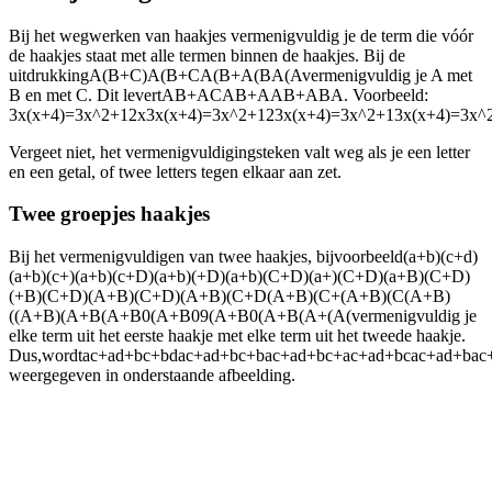
Bij het wegwerken van haakjes vermenigvuldig je de term die vóór
de haakjes staat met alle termen binnen de haakjes. Bij de
uitdrukking
A(B+C)A(B+CA(B+A(BA(A
vermenigvuldig je A met
B en met C. Dit levert
AB+ACAB+AAB+ABA
. Voorbeeld:
3x(x+4)=3x^2+12x3x(x+4)=3x^2+123x(x+4)=3x^2+13x(x+4)=3x^2
Vergeet niet, het vermenigvuldigingsteken valt weg als je een letter
en een getal, of twee letters tegen elkaar aan zet.
Twee groepjes haakjes
Bij het vermenigvuldigen van twee haakjes, bijvoorbeeld
(a+b)(c+d)
(a+b)(c+)(a+b)(c+D)(a+b)(+D)(a+b)(C+D)(a+)(C+D)(a+B)(C+D)
(+B)(C+D)(A+B)(C+D)(A+B)(C+D(A+B)(C+(A+B)(C(A+B)
((A+B)(A+B(A+B0(A+B09(A+B0(A+B(A+(A(
vermenigvuldig je
elke term uit het eerste haakje met elke term uit het tweede haakje.
Dus,⁣
wordt
ac+ad+bc+bdac+ad+bc+bac+ad+bc+ac+ad+bcac+ad+bac
weergegeven in onderstaande afbeelding.