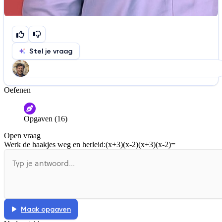
Stel je vraag
Oefenen
Help ons de video te verbeteren
De audio is slecht
De uitleg is onduidelijk
Opgaven (16)
Informatie is onjuist
Er mist informatie
Open vraag
De docent is te langdradig
Werk de haakjes weg en herleid:
(x+3)(x-2)(x+3)(x-2)=
De uitleg gaat te langzaam
De uitleg gaat te snel
Afspelen werkte niet
Iets anders
Maak opgaven