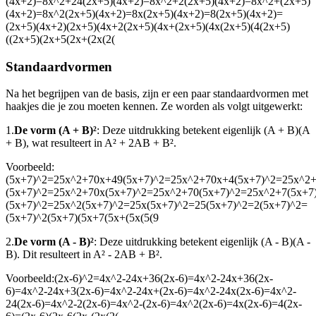
(4x+2)=8x^2+24(2x+5)(4x+2)=8x^2+2(2x+5)(4x+2)=8x^2+(2x+5)
(4x+2)=8x^2(2x+5)(4x+2)=8x(2x+5)(4x+2)=8(2x+5)(4x+2)=
(2x+5)(4x+2)(2x+5)(4x+2(2x+5)(4x+(2x+5)(4x(2x+5)(4(2x+5)
((2x+5)(2x+5(2x+(2x(2(
Standaardvormen
Na het begrijpen van de basis, zijn er een paar standaardvormen met
haakjes die je zou moeten kennen. Ze worden als volgt uitgewerkt:
1.
De vorm (A + B)²
: Deze uitdrukking betekent eigenlijk (A + B)(A
+ B), wat resulteert in A² + 2AB + B².
Voorbeeld:
(5x+7)^2=25x^2+70x+49(5x+7)^2=25x^2+70x+4(5x+7)^2=25x^2
(5x+7)^2=25x^2+70x(5x+7)^2=25x^2+70(5x+7)^2=25x^2+7(5x+7
(5x+7)^2=25x^2(5x+7)^2=25x(5x+7)^2=25(5x+7)^2=2(5x+7)^2=
(5x+7)^2(5x+7)(5x+7(5x+(5x(5(9
2.
De vorm (A - B)²
: Deze uitdrukking betekent eigenlijk (A - B)(A -
B). Dit resulteert in A² - 2AB + B².
Voorbeeld:
(2x-6)^2=4x^2-24x+36(2x-6)=4x^2-24x+36(2x-
6)=4x^2-24x+3(2x-6)=4x^2-24x+(2x-6)=4x^2-24x(2x-6)=4x^2-
24(2x-6)=4x^2-2(2x-6)=4x^2-(2x-6)=4x^2(2x-6)=4x(2x-6)=4(2x-