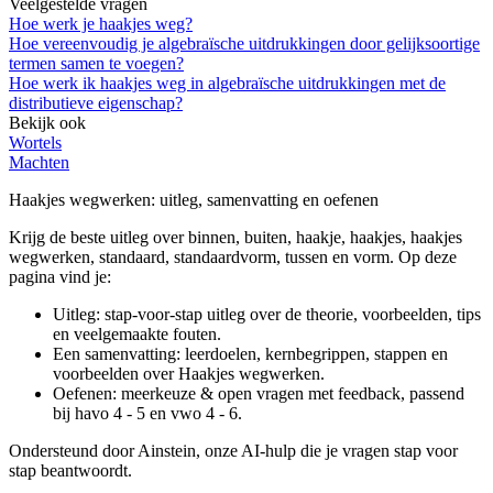
Veelgestelde vragen
Hoe werk je haakjes weg?
Hoe vereenvoudig je algebraïsche uitdrukkingen door gelijksoortige
termen samen te voegen?
Hoe werk ik haakjes weg in algebraïsche uitdrukkingen met de
distributieve eigenschap?
Bekijk ook
Wortels
Machten
Haakjes wegwerken
: uitleg, samenvatting en oefenen
Krijg de beste uitleg over binnen, buiten, haakje, haakjes, haakjes
wegwerken, standaard, standaardvorm, tussen en vorm.
Op deze
pagina vind je:
Uitleg: stap-voor-stap uitleg over de theorie, voorbeelden, tips
en veelgemaakte fouten.
Een samenvatting: leerdoelen, kernbegrippen, stappen en
voorbeelden over
Haakjes wegwerken
.
Oefenen: meerkeuze & open vragen met feedback, passend
bij
havo 4 - 5 en vwo 4 - 6
.
Ondersteund door Ainstein, onze AI-hulp die je vragen stap voor
stap beantwoordt.