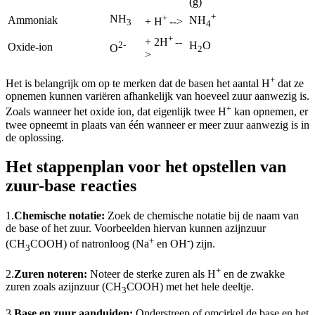
(g)
+
NH
+
Ammoniak
NH
+ H
-->
3
4
+
+ 2H
--
2-
H
O
Oxide-ion
O
2
>
+
Het is belangrijk om op te merken dat de basen het aantal H
dat ze
opnemen kunnen variëren afhankelijk van hoeveel zuur aanwezig is.
+
Zoals wanneer het oxide ion, dat eigenlijk twee H
kan opnemen, er
twee opneemt in plaats van één wanneer er meer zuur aanwezig is in
de oplossing.
Het stappenplan voor het opstellen van
zuur-base reacties
1.
Chemische notatie:
Zoek de chemische notatie bij de naam van
de base of het zuur. Voorbeelden hiervan kunnen azijnzuur
+
-
(CH
COOH) of natronloog (Na
en OH
) zijn.
3
+
2.
Zuren noteren:
Noteer de sterke zuren als H
en de zwakke
zuren zoals azijnzuur (CH
COOH) met het hele deeltje.
3
3.
Base en zuur aanduiden:
Onderstreep of omcirkel de base en het