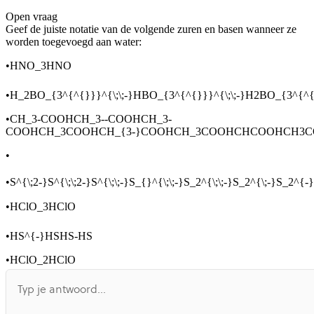
Open vraag
De uitleg gaat te langzaam
De uitleg gaat te snel
Geef de juiste notatie van de volgende zuren en basen wanneer ze
Afspelen werkte niet
Iets anders
worden toegevoegd aan water:
•
HNO_3HNO
•
H_2BO_{3^{^{}}}^{\;\;-}HBO_{3^{^{}}}^{\;\;-}H2BO_{3^{
•
CH_3-COOHCH_3--COOHCH_3-
COOHCH_3COOHCH_{3-}COOHCH_3COOHCHCOOHCH3
•
•
S^{\;2-}S^{\;\;2-}S^{\;\;-}S_{}^{\;\;-}S_2^{\;\;-}S_2^{\;-}S_2^
•
HClO_3HClO
•
HS^{-}HSHS-HS
•
HClO_2HClO