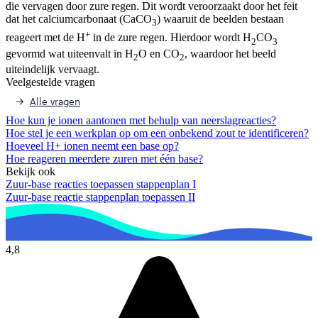
die vervagen door zure regen. Dit wordt veroorzaakt door het feit
dat het calciumcarbonaat (CaCO
) waaruit de beelden bestaan
3
+
reageert met de H
in de zure regen. Hierdoor wordt H
CO
2
3
gevormd wat uiteenvalt in H
O en CO
, waardoor het beeld
2
2
uiteindelijk vervaagt.
Veelgestelde vragen
Alle vragen
Hoe kun je ionen aantonen met behulp van neerslagreacties?
Hoe stel je een werkplan op om een onbekend zout te identificeren?
Hoeveel H+ ionen neemt een base op?
Hoe reageren meerdere zuren met één base?
Bekijk ook
Zuur-base reacties toepassen stappenplan I
Zuur-base reactie stappenplan toepassen II
4,8