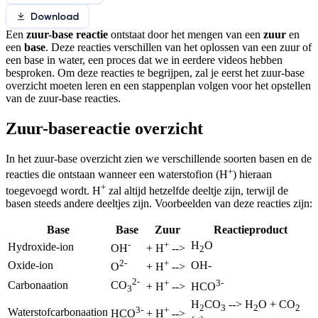
Download
Een
zuur-base reactie
ontstaat door het mengen van een
zuur
en
een
base
. Deze reacties verschillen van het oplossen van een zuur of
een base in water, een proces dat we in eerdere videos hebben
besproken. Om deze reacties te begrijpen, zal je eerst het zuur-base
overzicht moeten leren en een stappenplan volgen voor het opstellen
van de zuur-base reacties.
Zuur-basereactie overzicht
In het zuur-base overzicht zien we verschillende soorten basen en de
+
reacties die ontstaan wanneer een waterstofion (H
) hieraan
+
toegevoegd wordt. H
zal altijd hetzelfde deeltje zijn, terwijl de
basen steeds andere deeltjes zijn. Voorbeelden van deze reacties zijn:
Base
Base
Zuur
Reactieproduct
-
+
H
O
Hydroxide-ion
OH
+ H
-->
2
2-
+
Oxide-ion
OH-
O
+ H
-->
2-
+
3-
Carbonaation
CO
+ H
-->
HCO
3
H
CO
--> H
O + CO
2
3
2
2
3-
+
Waterstofcarbonaation
HCO
+ H
-->