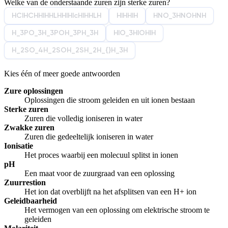
Welke van de onderstaande zuren zijn
sterke zuren?
Afspelen werkte niet
Iets anders
HClHCHHIHHLHHlHlcHlHHLH
HIHHlH
HNO_3HNOHNH
H_3PO_3H_3POH_3PH_3H
HIO_3HIOHIH
H_2SO_4H_2SOH_2SH_2H_{}H_3H
Kies één of meer goede antwoorden
Zure oplossingen
Oplossingen die stroom geleiden en uit ionen bestaan
Sterke zuren
Zuren die volledig ioniseren in water
Zwakke zuren
Zuren die gedeeltelijk ioniseren in water
Ionisatie
Het proces waarbij een molecuul splitst in ionen
pH
Een maat voor de zuurgraad van een oplossing
Zuurrestion
Het ion dat overblijft na het afsplitsen van een H+ ion
Geleidbaarheid
Het vermogen van een oplossing om elektrische stroom te
geleiden