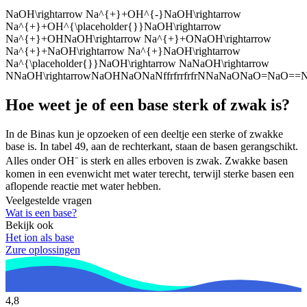
NaOH\rightarrow Na^{+}+OH^{-}NaOH\rightarrow
Na^{+}+OH^{\placeholder{}}NaOH\rightarrow
Na^{+}+OHNaOH\rightarrow Na^{+}+ONaOH\rightarrow
Na^{+}+NaOH\rightarrow Na^{+}NaOH\rightarrow
Na^{\placeholder{}}NaOH\rightarrow NaNaOH\rightarrow
NNaOH\rightarrowNaOHNaONaNffrfrrfrfrNNaNaONaO=NaO
Hoe weet je of een base sterk of zwak is?
In de Binas kun je opzoeken of een deeltje een sterke of zwakke
base is. In tabel 49, aan de rechterkant, staan de basen gerangschikt.
Alles onder OH⁻ is sterk en alles erboven is zwak. Zwakke basen
komen in een evenwicht met water terecht, terwijl sterke basen een
aflopende reactie met water hebben.
Veelgestelde vragen
Wat is een base?
Bekijk ook
Het ion als base
Zure oplossingen
4,8