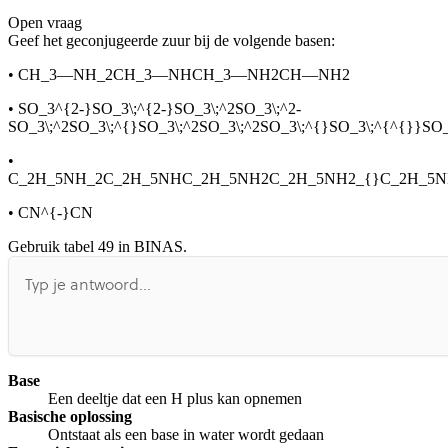
Open vraag
De uitleg gaat te langzaam
De uitleg gaat te snel
Geef het geconjugeerde zuur bij de volgende basen:
Afspelen werkte niet
Iets anders
•
CH_3—NH_2CH_3—NHCH_3—NH2CH—NH2
•
SO_3^{2-}SO_3\;^{2-}SO_3\;^2SO_3\;^2-
SO_3\;^2SO_3\;^{}SO_3\;^2SO_3\;^2SO_3\;^{}SO_3\;^{^{}}S
•
C_2H_5NH_2C_2H_5NHC_2H_5NH2C_2H_5NH2_{}C_2H_5N
•
CN^{-}CN
Gebruik tabel 49 in BINAS.
Base
Een deeltje dat een H plus kan opnemen
Basische oplossing
Ontstaat als een base in water wordt gedaan