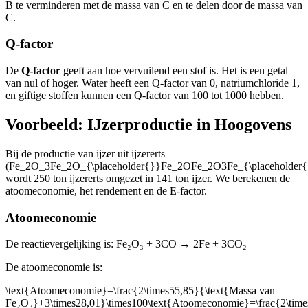
B te verminderen met de massa van C en te delen door de massa van
C.
Q-factor
De
Q-factor
geeft aan hoe vervuilend een stof is. Het is een getal
van nul of hoger. Water heeft een Q-factor van 0, natriumchloride 1,
en giftige stoffen kunnen een Q-factor van 100 tot 1000 hebben.
Voorbeeld: IJzerproductie in Hoogovens
Bij de productie van ijzer uit ijzererts
(
Fe_2O_3Fe_2O_{\placeholder{}}Fe_2OFe_2O3Fe_{\placeholde
wordt 250 ton ijzererts omgezet in 141 ton ijzer. We berekenen de
atoomeconomie, het rendement en de E-factor.
Atoomeconomie
De reactievergelijking is: Fe₂O₃ + 3CO → 2Fe + 3CO₂
De atoomeconomie is:
\text{Atoomeconomie}=\frac{2\times55,85}{\text{Massa van
Fe₂O₃}+3\times28,01}\times100\text{Atoomeconomie}=\frac{2\time