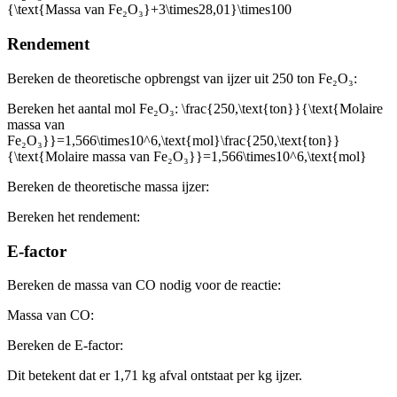
{\text{Massa van Fe₂O₃}+3\times28,01}\times100
Rendement
Bereken de theoretische opbrengst van ijzer uit 250 ton Fe₂O₃:
Bereken het aantal mol Fe₂O₃:
\frac{250,\text{ton}}{\text{Molaire
massa van
Fe₂O₃}}=1,566\times10^6,\text{mol}\frac{250,\text{ton}}
{\text{Molaire massa van Fe₂O₃}}=1,566\times10^6,\text{mol}
Bereken de theoretische massa ijzer:
Bereken het rendement:
E-factor
Bereken de massa van CO nodig voor de reactie:
Massa van CO:
Bereken de E-factor:
Dit betekent dat er 1,71 kg afval ontstaat per kg ijzer.