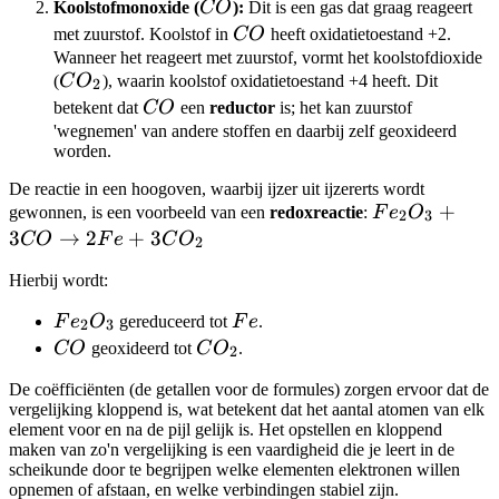
CO
Koolstofmonoxide (
CO
):
Dit is een gas dat graag reageert
CO
met zuurstof. Koolstof in
CO
heeft oxidatietoestand +2.
Wanneer het reageert met zuurstof, vormt het koolstofdioxide
CO_2
(
C
O
), waarin koolstof oxidatietoestand +4 heeft. Dit
2
CO
betekent dat
CO
een
reductor
is; het kan zuurstof
'wegnemen' van andere stoffen en daarbij zelf geoxideerd
worden.
De reactie in een hoogoven, waarbij ijzer uit ijzererts wordt
Fe_2O_3 +
+
gewonnen, is een voorbeeld van een
redoxreactie
:
F
e
O
2
3
3CO
3
→
2
+
3
CO
F
e
C
O
2
\rightarrow
Hierbij wordt:
2Fe +
3CO_2
Fe_2O_3
Fe
F
e
O
gereduceerd tot
F
e
.
2
3
CO
CO_2
CO
geoxideerd tot
C
O
.
2
De coëfficiënten (de getallen voor de formules) zorgen ervoor dat de
vergelijking kloppend is, wat betekent dat het aantal atomen van elk
element voor en na de pijl gelijk is. Het opstellen en kloppend
maken van zo'n vergelijking is een vaardigheid die je leert in de
scheikunde door te begrijpen welke elementen elektronen willen
opnemen of afstaan, en welke verbindingen stabiel zijn.