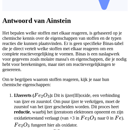
Antwoord van Ainstein
Het bepalen welke stoffen met elkaar reageren, is gebaseerd op je
chemische kennis over de eigenschappen van stoffen en de typen
reacties die kunnen plaatsvinden. Er is geen specifieke Binas-tabel
die je direct vertelt welke stoffen met elkaar reageren om een
complete reactievergelijking te vormen. Binas is een naslagwerk
voor gegevens zoals molaire massa's en eigenschappen, die je nodig
hebt voor berekeningen, maar niet om reactievergelijkingen te
genereren.
Om te begrijpen waarom stoffen reageren, kijk je naar hun
chemische eigenschappen:
Fe_2O_3
IJzererts (
F
e
O
):
Dit is ijzer(III)oxide, een verbinding
2
3
van ijzer en zuurstof. Om puur ijzer te verkrijgen, moet de
zuurstof van het ijzer gescheiden worden. Dit proces heet
reductie
, waarbij het ijzeratoom elektronen opneemt en zijn
Fe_2O_3
Fe
F
oxidatietoestand verlaagt (van +3 in
F
e
O
naar 0 in
F
e
).
2
3
F
e
O
fungeert hier als oxidator.
2
3