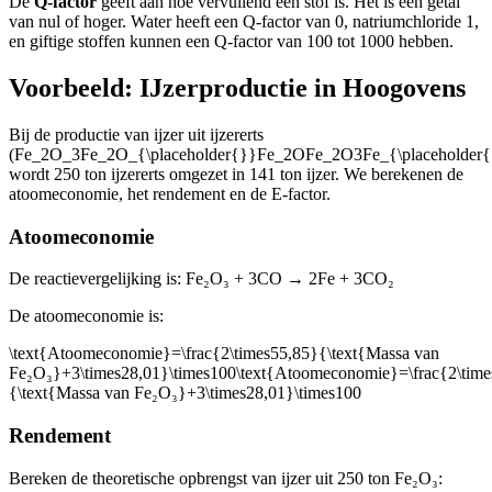
De
Q-factor
geeft aan hoe vervuilend een stof is. Het is een getal
van nul of hoger. Water heeft een Q-factor van 0, natriumchloride 1,
en giftige stoffen kunnen een Q-factor van 100 tot 1000 hebben.
Voorbeeld: IJzerproductie in Hoogovens
Bij de productie van ijzer uit ijzererts
(
Fe_2O_3Fe_2O_{\placeholder{}}Fe_2OFe_2O3Fe_{\placeholde
wordt 250 ton ijzererts omgezet in 141 ton ijzer. We berekenen de
atoomeconomie, het rendement en de E-factor.
Atoomeconomie
De reactievergelijking is: Fe₂O₃ + 3CO → 2Fe + 3CO₂
De atoomeconomie is:
\text{Atoomeconomie}=\frac{2\times55,85}{\text{Massa van
Fe₂O₃}+3\times28,01}\times100\text{Atoomeconomie}=\frac{2\time
{\text{Massa van Fe₂O₃}+3\times28,01}\times100
Rendement
Bereken de theoretische opbrengst van ijzer uit 250 ton Fe₂O₃: