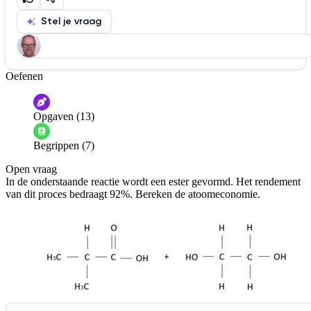
Stel je vraag
Oefenen
Help ons de video te verbeteren
De audio is slecht
De uitleg is onduidelijk
Opgaven (13)
Informatie is onjuist
Er mist informatie
Begrippen (7)
De docent is te langdradig
Open vraag
De uitleg gaat te langzaam
De uitleg gaat te snel
In de onderstaande reactie wordt een ester gevormd. Het rendement
Afspelen werkte niet
Iets anders
van dit proces bedraagt 92%. Bereken de atoomeconomie.