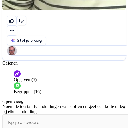
Stel je vraag
Oefenen
Help ons de video te verbeteren
De audio is slecht
De uitleg is onduidelijk
Opgaven (5)
Informatie is onjuist
Er mist informatie
Begrippen (16)
De docent is te langdradig
Open vraag
De uitleg gaat te langzaam
De uitleg gaat te snel
Noem de toestandsaanduidingen van stoffen en geef een korte uitleg
Afspelen werkte niet
Iets anders
bij elke aanduiding.