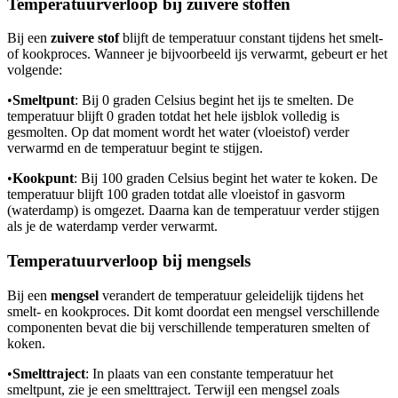
Temperatuurverloop bij zuivere stoffen
Bij een
zuivere stof
blijft de temperatuur constant tijdens het smelt-
of kookproces. Wanneer je bijvoorbeeld ijs verwarmt, gebeurt er het
volgende:
•
Smeltpunt
: Bij 0 graden Celsius begint het ijs te smelten. De
temperatuur blijft 0 graden totdat het hele ijsblok volledig is
gesmolten. Op dat moment wordt het water (vloeistof) verder
verwarmd en de temperatuur begint te stijgen.
•
Kookpunt
: Bij 100 graden Celsius begint het water te koken. De
temperatuur blijft 100 graden totdat alle vloeistof in gasvorm
(waterdamp) is omgezet. Daarna kan de temperatuur verder stijgen
als je de waterdamp verder verwarmt.
Temperatuurverloop bij mengsels
Bij een
mengsel
verandert de temperatuur geleidelijk tijdens het
smelt- en kookproces. Dit komt doordat een mengsel verschillende
componenten bevat die bij verschillende temperaturen smelten of
koken.
•
Smelttraject
: In plaats van een constante temperatuur het
smeltpunt, zie je een smelttraject. Terwijl een mengsel zoals