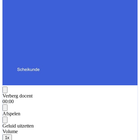
Verberg docent
00:00
Afspelen
Geluid uitzetten
Volume
1
x