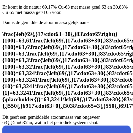
Er komt in de natuur 69,17% Cu-63 met massa getal 63 en 30,83%
Cu-65 met massa getal 65 voor.
Dan is de gemiddelde atoommassa gelijk aan=
\frac{\left(69{,}17\cdot63+30{,}83\cdot65\right)}
{100}=63,61\frac{\left(69{,}17\cdot63+30{,}83\cdot65\r
{100}=63,6\frac{\left(69{,}17\cdot63+30{,}83\cdot65\ri
{100}=63,\frac{\left(69{,}17\cdot63+30{,}83\cdot65\rig
{100}=63,3\frac{\left(69{,}17\cdot63+30{,}83\cdot65\ri
{100}=63,32\frac{\left(69{,}17\cdot63+30{,}83\cdot65\r
{100}=63,324\frac{\left(69{,}17\cdot63+30{,}83\cdot65\
{100}=63,3241\frac{\left(69{,}17\cdot63+30{,}83\cdot6
{10}=63,3241\frac{\left(69{,}17\cdot63+30{,}83\cdot65\
{1}=63,3241\frac{\left(69{,}17\cdot63+30{,}83\cdot65\r
{\placeholder{}}=63,3241\left(69{,}17\cdot63+30{,}
{,}550{,}6917\cdot63+0{,}3038\cdot65=3{,}550{,}691
Dit geeft een gemiddelde atoommassa van ongeveer
63{,}55u6355u
, wat in het periodiek systeem staat.