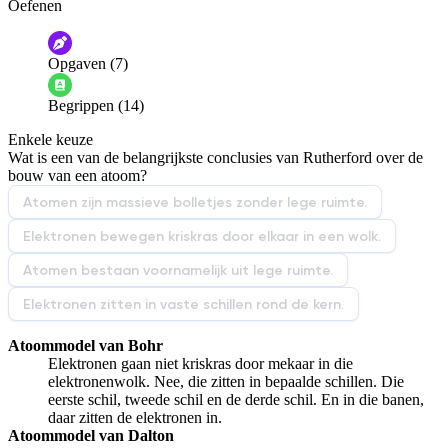
Oefenen
Help ons de video te verbeteren
De audio is slecht
De uitleg is onduidelijk
Opgaven (7)
Informatie is onjuist
Er mist informatie
Begrippen (14)
De docent is te langdradig
Enkele keuze
De uitleg gaat te langzaam
De uitleg gaat te snel
Wat is een van de belangrijkste conclusies van Rutherford over de
Afspelen werkte niet
Iets anders
bouw van een atoom?
Atomen zijn massieve bolletjes zonder lege ruimte.
Elektronen bewegen kriskras door elkaar in een wolk.
Atomen bestaan voornamelijk uit lege ruimte.
Elektronen zitten in vaste schillen rond de kern.
Atoommodel van Bohr
Elektronen gaan niet kriskras door mekaar in die
elektronenwolk. Nee, die zitten in bepaalde schillen. Die
eerste schil, tweede schil en de derde schil. En in die banen,
daar zitten de elektronen in.
Atoommodel van Dalton