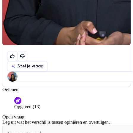
Stel je vraag
Oefenen
Help ons de video te verbeteren
De audio is slecht
De uitleg is onduidelijk
Opgaven (13)
Informatie is onjuist
Er mist informatie
Open vraag
De docent is te langdradig
Leg uit wat het verschil is tussen opiniëren en overtuigen.
De uitleg gaat te langzaam
De uitleg gaat te snel