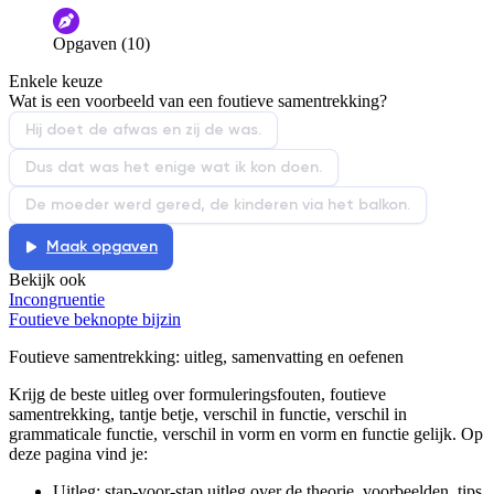
De audio is slecht
De uitleg is onduidelijk
Opgaven (10)
Informatie is onjuist
Er mist informatie
Enkele keuze
De docent is te langdradig
Wat is een voorbeeld van een foutieve samentrekking?
De uitleg gaat te langzaam
De uitleg gaat te snel
Hij doet de afwas en zij de was.
Afspelen werkte niet
Iets anders
Dus dat was het enige wat ik kon doen.
De moeder werd gered, de kinderen via het balkon.
Maak opgaven
Bekijk ook
Incongruentie
Foutieve beknopte bijzin
Foutieve samentrekking
: uitleg, samenvatting en oefenen
Krijg de beste uitleg over formuleringsfouten, foutieve
samentrekking, tantje betje, verschil in functie, verschil in
grammaticale functie, verschil in vorm en vorm en functie gelijk.
Op
deze pagina vind je:
Uitleg: stap-voor-stap uitleg over de theorie, voorbeelden, tips