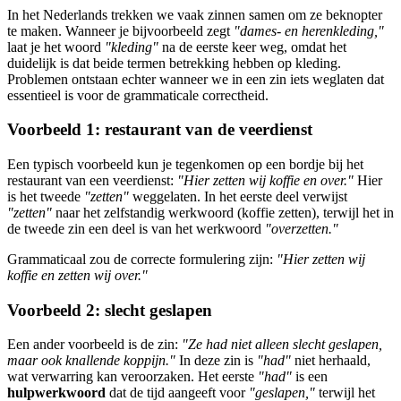
In het Nederlands trekken we vaak zinnen samen om ze beknopter
te maken. Wanneer je bijvoorbeeld zegt
"dames- en herenkleding,"
laat je het woord
"kleding"
na de eerste keer weg, omdat het
duidelijk is dat beide termen betrekking hebben op kleding.
Problemen ontstaan echter wanneer we in een zin iets weglaten dat
essentieel is voor de grammaticale correctheid.
Voorbeeld 1: restaurant van de veerdienst
Een typisch voorbeeld kun je tegenkomen op een bordje bij het
restaurant van een veerdienst:
"Hier zetten wij koffie en over."
Hier
is het tweede
"zetten"
weggelaten. In het eerste deel verwijst
"zetten"
naar het zelfstandig werkwoord (koffie zetten), terwijl het in
de tweede zin een deel is van het werkwoord
"overzetten."
Grammaticaal zou de correcte formulering zijn:
"Hier zetten wij
koffie en zetten wij over."
Voorbeeld 2: slecht geslapen
Een ander voorbeeld is de zin:
"Ze had niet alleen slecht geslapen,
maar ook knallende koppijn."
In deze zin is
"had"
niet herhaald,
wat verwarring kan veroorzaken. Het eerste
"had"
is een
hulpwerkwoord
dat de tijd aangeeft voor
"geslapen,"
terwijl het