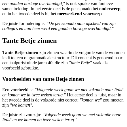
een gouden horloge overhandigd,"
is ook sprake van foutieve
samentrekking. In het eerste deel is de pensionado het
onderwerp
,
en in het tweede deel is hij het
meewerkend voorwerp
.
De juiste formulering is:
"De pensionado nam afscheid van zijn
collega's en aan hem werd een gouden horloge overhandigd."
Tante Betje zinnen
Tante Betje zinnen
zijn zinnen waarin de volgorde van de woorden
leidt tot een ongrammaticale structuur. Dit concept is genoemd naar
een taalpurist uit de jaren 40, die zijn
"tante Betje"
vaak als
voorbeeld gebruikte.
Voorbeelden van tante Betje zinnen
Een voorbeeld is:
"Volgende week gaan we met vakantie naar Italië
en komen we in twee weken terug."
Het eerste deel is juist, maar in
het tweede deel is de volgorde niet correct:
"komen we"
zou moeten
zijn
"we komen"
.
De juiste zin zou zijn:
"Volgende week gaan we met vakantie naar
Italië en we komen na twee weken terug."