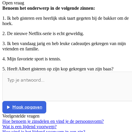
Open vraag
De docent is te langdradig
Benoem het onderwerp in de volgende zinnen:
De uitleg gaat te langzaam
De uitleg gaat te snel
1. Ik heb gisteren een heerlijk stuk taart gegeten bij de bakker om de
hoek.
Afspelen werkte niet
Iets anders
2. De nieuwe Netflix-serie is echt geweldig.
3. Ik ben vandaag jarig en heb leuke cadeautjes gekregen van mijn
vrienden en familie.
4. Mijn favoriete sport is tennis.
5. Heeft Albert gisteren op zijn kop gekregen van zijn baas?
Maak opgaven
Veelgestelde vragen
Hoe benoem je zinsdelen en vind je de persoonsvorm?
Wat is een lijdend voorwerp?
Hoe vind je het lijdend voorwerp in een zin?