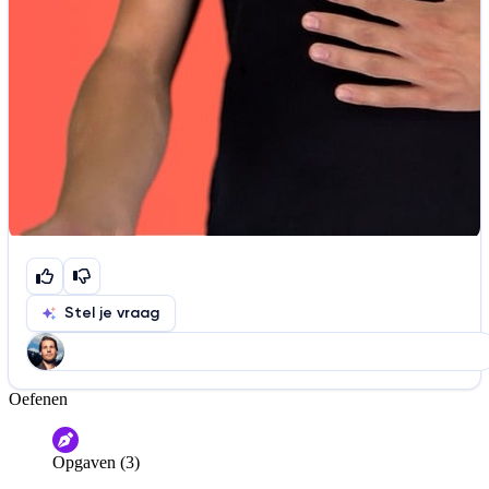
Stel je vraag
Oefenen
Help ons de video te verbeteren
De audio is slecht
De uitleg is onduidelijk
Opgaven (3)
Informatie is onjuist
Er mist informatie