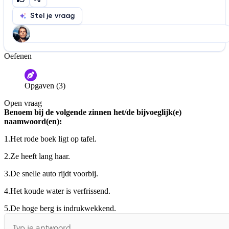
Stel je vraag
Oefenen
Help ons de video te verbeteren
De audio is slecht
De uitleg is onduidelijk
Opgaven (3)
Informatie is onjuist
Er mist informatie
Open vraag
De docent is te langdradig
Benoem bij de volgende zinnen het/de bijvoeglijk(e)
naamwoord(en):
De uitleg gaat te langzaam
De uitleg gaat te snel
1.
Het rode boek ligt op tafel.
Afspelen werkte niet
Iets anders
2.
Ze heeft lang haar.
3.
De snelle auto rijdt voorbij.
4.
Het koude water is verfrissend.
5.
De hoge berg is indrukwekkend.