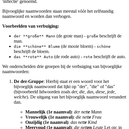
'inflectie' genoemd.
Bijvoeglijke naamwoorden staan meestal vóór het zelfstandig
naamwoord en worden dan verbogen.
Voorbeelden van verbuiging:
(de grote man) -
beschrijft de
der **große** Mann
große
man.
(de mooie bloem) -
die **schöne** Blume
schöne
beschrijft de bloem.
(de rode auto) -
beschrijft de auto.
das **rote** Auto
rote
We onderscheiden drie groepen bij de verbuiging van bijvoeglijke
naamwoorden:
De der-Gruppe
: Hierbij staat er een woord voor het
bijvoeglijk naamwoord dat lijkt op "der", "die" of "das"
(bijvoorbeeld lidwoorden zoals
der, die, das, diese, jede,
welche
). De uitgang van het bijvoeglijk naamwoord verandert
dan.
Mannelijk (1e naamval)
:
der nett
e
Mann
Vrouwelijk (1e naamval)
:
die nett
e
Frau
Onzijdig (1e naamval)
:
das nett
e
Kind
Meervoud (1e naamval)
:
die nett
en
Leute
Let op: in