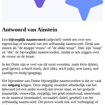
Antwoord van Ainstein
Een
bijvoeglijk naamwoord
(adjectief) vertelt iets over een
eigenschap of toestand van een zelfstandig naamwoord. Denk aan
zinnen als "de
knappe
vrouw" of "de
dikke
leraar". Hier zijn "knap"
en "dik" de bijvoeglijke naamwoorden, omdat ze iets zeggen over
de vrouw en de leraar.
In het Duits zijn er veel van dit soort woorden, zoals
klein
(klein),
groß
(groot),
schnell
(snel),
dick
(dik),
reich
(rijk),
arm
(arm),
nett
(aardig) en
lustig
(grappig).
Het bijzondere aan Duitse bijvoeglijke naamwoorden is dat ze vaak
een
uitgang
krijgen. Deze uitgang verandert afhankelijk van het
lidwoord (of een ander woord) dat ervoor staat, en het geslacht
(mannelijk, vrouwelijk, onzijdig), het getal (enkelvoud, meervoud)
en de naamval (nominatief, accusatief, datief, genitief) van het
zelfstandig naamwoord. Dit proces wordt ook wel 'verbuiging' of