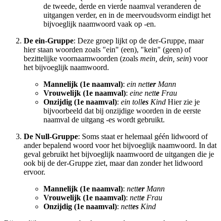
de tweede, derde en vierde naamval veranderen de
uitgangen verder, en in de meervoudsvorm eindigt het
bijvoeglijk naamwoord vaak op -en.
De ein-Gruppe
: Deze groep lijkt op de der-Gruppe, maar
hier staan woorden zoals "ein" (een), "kein" (geen) of
bezittelijke voornaamwoorden (zoals
mein, dein, sein
) voor
het bijvoeglijk naamwoord.
Mannelijk (1e naamval)
:
ein nett
er
Mann
Vrouwelijk (1e naamval)
:
eine nett
e
Frau
Onzijdig (1e naamval)
:
ein toll
es
Kind
Hier zie je
bijvoorbeeld dat bij onzijdige woorden in de eerste
naamval de uitgang -es wordt gebruikt.
De Null-Gruppe
: Soms staat er helemaal géén lidwoord of
ander bepalend woord voor het bijvoeglijk naamwoord. In dat
geval gebruikt het bijvoeglijk naamwoord de uitgangen die je
ook bij de der-Gruppe ziet, maar dan zonder het lidwoord
ervoor.
Mannelijk (1e naamval)
:
nett
er
Mann
Vrouwelijk (1e naamval)
:
nett
e
Frau
Onzijdig (1e naamval)
:
nett
es
Kind