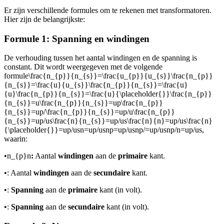
Er zijn verschillende formules om te rekenen met transformatoren.
Hier zijn de belangrijkste:
Formule 1: Spanning en windingen
De verhouding tussen het aantal windingen en de spanning is
constant. Dit wordt weergegeven met de volgende
formule
\frac{n_{p}}{n_{s}}=\frac{u_{p}}{u_{s}}\frac{n_{p}}
{n_{s}}=\frac{u}{u_{s}}\frac{n_{p}}{n_{s}}=\frac{u}
{u}\frac{n_{p}}{n_{s}}=\frac{u}{\placeholder{}}\frac{n_{p}}
{n_{s}}=u\frac{n_{p}}{n_{s}}=up\frac{n_{p}}
{n_{s}}=up/\frac{n_{p}}{n_{s}}=up/u\frac{n_{p}}
{n_{s}}=up/us\frac{n}{n_{s}}=up/us\frac{n}{n}=up/us\frac{n}
{\placeholder{}}=up/usn=up/usnp=up/usnp/=up/usnp/n=up/us
,
waarin:
•
n_{p}n
:
Aantal
windingen
aan de
primaire
kant.
•
: Aantal
windingen
aan de
secundaire
kant.
•
:
Spanning
aan de
primaire
kant (in volt).
•
:
Spanning
aan de
secundaire
kant (in volt).