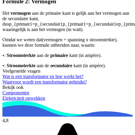
Formule 2: Vermogen
Het
vermogen
aan de primaire kant is gelijk aan het vermogen aan
de secundaire kant,
dus
p_{primair}=p_{secundair}p_{primair}=p_{secundair}ep_{prim
waarin
gelijk is aan het vermogen (in watt).
Omdat we weten dat
(vermogen = spanning x stroomsterkte),
kunnen we deze formule uitbreiden naar
, waarin:
•
:
Stroomsterkte
aan de
primaire
kant (in ampère).
•
:
Stroomsterkte
aan de
secundaire
kant (in ampère).
Veelgestelde vragen
Wat is een transformator en hoe werkt het?
Waarvoor wordt een transformator gebruikt?
Bekijk ook
Componenten
Elektriciteit opwekken
4,8