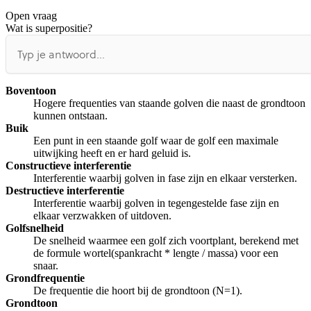
Open vraag
De uitleg gaat te langzaam
De uitleg gaat te snel
Wat is superpositie?
Afspelen werkte niet
Iets anders
Boventoon
Hogere frequenties van staande golven die naast de grondtoon
kunnen ontstaan.
Buik
Een punt in een staande golf waar de golf een maximale
uitwijking heeft en er hard geluid is.
Constructieve interferentie
Interferentie waarbij golven in fase zijn en elkaar versterken.
Destructieve interferentie
Interferentie waarbij golven in tegengestelde fase zijn en
elkaar verzwakken of uitdoven.
Golfsnelheid
De snelheid waarmee een golf zich voortplant, berekend met
de formule wortel(spankracht * lengte / massa) voor een
snaar.
Grondfrequentie
De frequentie die hoort bij de grondtoon (N=1).
Grondtoon