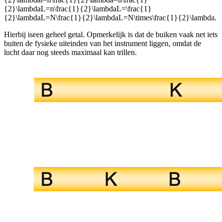
{2}\lambdaL=n\frac{1}{2}\lambdaL=\frac{1}
{2}\lambdaL=N\frac{1}{2}\lambdaL=N\times\frac{1}{2}\lambda
.
Hierbij is
een geheel getal. Opmerkelijk is dat de buiken vaak net iets
buiten de fysieke uiteinden van het instrument liggen, omdat de
lucht daar nog steeds maximaal kan trillen.