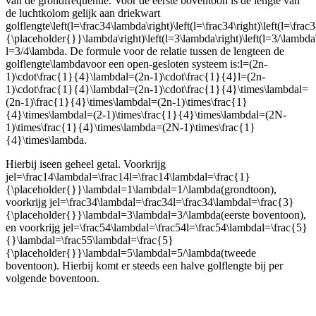
van de grondfrequentie. Voor de eerste boventoon is de lengte van
de luchtkolom gelijk aan driekwart
golflengte
\left(l=\frac34\lambda\right)\left(l=\frac34\right)\left(l=\fra
{\placeholder{}}\lambda\right)\left(l=3\lambda\right)\left(l=3/\lambda
l=3/4\lambda
. De formule voor de relatie tussen de lengte
en de
golflengte
\lambda
voor een open-gesloten systeem is:
l=(2n-
1)\cdot\frac{1}{4}\lambdal=(2n-1)\cdot\frac{1}{4}l=(2n-
1)\cdot\frac{1}{4}\lambdal=(2n-1)\cdot\frac{1}{4}\times\lambdal=
(2n-1)\frac{1}{4}\times\lambdal=(2n-1)\times\frac{1}
{4}\times\lambdal=(2-1)\times\frac{1}{4}\times\lambdal=(2N-
1)\times\frac{1}{4}\times\lambda=(2N-1)\times\frac{1}
{4}\times\lambda
.
Hierbij is
een geheel getal. Voor
krijg
je
l=\frac14\lambdal=\frac14l=\frac14\lambdal=\frac{1}
{\placeholder{}}\lambdal=1\lambdal=1/\lambda
(grondtoon),
voor
krijg je
l=\frac34\lambdal=\frac34l=\frac34\lambdal=\frac{3}
{\placeholder{}}\lambdal=3\lambdal=3/\lambda
(eerste boventoon),
en voor
krijg je
l=\frac54\lambdal=\frac54l=\frac54\lambdal=\frac{5}
{}\lambdal=\frac55\lambdal=\frac{5}
{\placeholder{}}\lambdal=5\lambdal=5/\lambda
(tweede
boventoon). Hierbij komt er steeds een halve golflengte bij per
volgende boventoon.