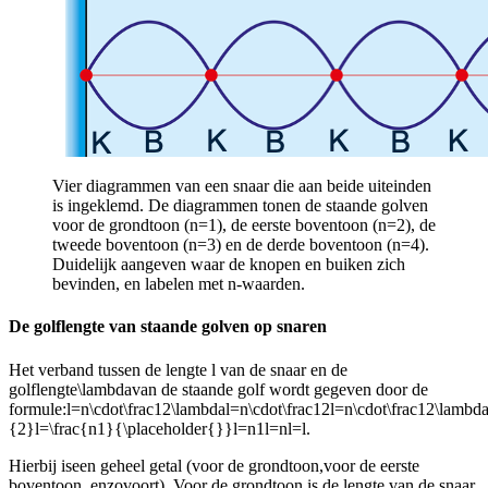
Vier diagrammen van een snaar die aan beide uiteinden
is ingeklemd. De diagrammen tonen de staande golven
voor de grondtoon (n=1), de eerste boventoon (n=2), de
tweede boventoon (n=3) en de derde boventoon (n=4).
Duidelijk aangeven waar de knopen en buiken zich
bevinden, en labelen met n-waarden.
De golflengte van staande golven op snaren
Het verband tussen de lengte l van de snaar en de
golflengte
\lambda
van de staande golf wordt gegeven door de
formule:
l=n\cdot\frac12\lambdal=n\cdot\frac12l=n\cdot\frac12\lambda
{2}l=\frac{n1}{\placeholder{}}l=n1l=nl=l
.
Hierbij is
een geheel getal (
voor de grondtoon,
voor de eerste
boventoon, enzovoort). Voor de grondtoon is de lengte van de snaar