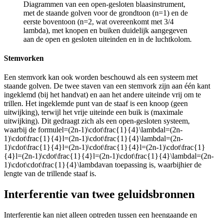
Diagrammen van een open-gesloten blaasinstrument,
met de staande golven voor de grondtoon (n=1) en de
eerste boventoon (n=2, wat overeenkomt met 3/4
lambda), met knopen en buiken duidelijk aangegeven
aan de open en gesloten uiteinden en in de luchtkolom.
Stemvorken
Een stemvork kan ook worden beschouwd als een systeem met
staande golven. De twee staven van een stemvork zijn aan één kant
ingeklemd (bij het handvat) en aan het andere uiteinde vrij om te
trillen. Het ingeklemde punt van de staaf is een knoop (geen
uitwijking), terwijl het vrije uiteinde een buik is (maximale
uitwijking). Dit gedraagt zich als een open-gesloten systeem,
waarbij de formule
l=(2n-1)\cdot\frac{1}{4}\lambdal=(2n-
1)\cdot\frac{1}{4}l=(2n-1)\cdot\frac{1}{4}\lambdal=(2n-
1)\cdot\frac{1}{4}l=(2n-1)\cdot\frac{1}{4}l=(2n-1)\cdot\frac{1}
{4}l=(2n-1)\cdot\frac{1}{4}l=(2n-1)\cdot\frac{1}{4}\lambdal=(2n-
1)\cdot\cdot\frac{1}{4}\lambda
van toepassing is, waarbij
hier de
lengte van de trillende staaf is.
Interferentie van twee geluidsbronnen
Interferentie kan niet alleen optreden tussen een heengaande en