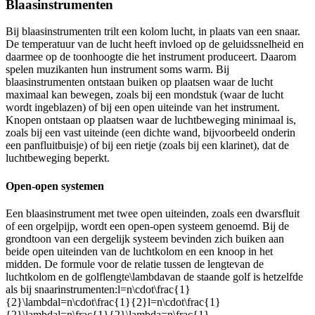
Blaasinstrumenten
Bij blaasinstrumenten trilt een kolom lucht, in plaats van een snaar.
De temperatuur van de lucht heeft invloed op de geluidssnelheid en
daarmee op de toonhoogte die het instrument produceert. Daarom
spelen muzikanten hun instrument soms warm. Bij
blaasinstrumenten ontstaan buiken op plaatsen waar de lucht
maximaal kan bewegen, zoals bij een mondstuk (waar de lucht
wordt ingeblazen) of bij een open uiteinde van het instrument.
Knopen ontstaan op plaatsen waar de luchtbeweging minimaal is,
zoals bij een vast uiteinde (een dichte wand, bijvoorbeeld onderin
een panfluitbuisje) of bij een rietje (zoals bij een klarinet), dat de
luchtbeweging beperkt.
Open-open systemen
Een blaasinstrument met twee open uiteinden, zoals een dwarsfluit
of een orgelpijp, wordt een open-open systeem genoemd. Bij de
grondtoon van een dergelijk systeem bevinden zich buiken aan
beide open uiteinden van de luchtkolom en een knoop in het
midden. De formule voor de relatie tussen de lengte
van de
luchtkolom en de golflengte
\lambda
van de staande golf is hetzelfde
als bij snaarinstrumenten:
l=n\cdot\frac{1}
{2}\lambdal=n\cdot\frac{1}{2}l=n\cdot\frac{1}
{2}\lambdal=n\frac{1}{2}\lambda=n\frac{1}