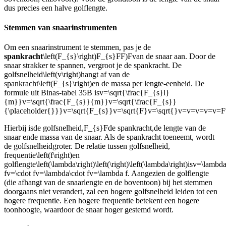
dus precies een halve golflengte.
Stemmen van snaarinstrumenten
Om een snaarinstrument te stemmen, pas je de
spankracht
\left(F_{s}\right)F_{s}FF)F
van de snaar aan. Door de
snaar strakker te spannen, vergroot je de spankracht. De
golfsnelheid
\left(v\right)
hangt af van de
spankracht
\left(F_{s}\right)
en de massa per lengte-eenheid. De
formule uit Binas-tabel 35B is
v=\sqrt{\frac{F_{s}l}
{m}}v=\sqrt{\frac{F_{s}}{m}}v=\sqrt{\frac{F_{s}}
{\placeholder{}}}v=\sqrt{F_{s}}v=\sqrt{F}v=\sqrt{}v=v=v=v=v=
Hierbij is
de golfsnelheid,
F_{s}F
de spankracht,
de lengte van de
snaar en
de massa van de snaar. Als de spankracht toeneemt, wordt
de golfsnelheid
groter. De relatie tussen golfsnelheid,
frequentie
\left(f\right)
en
golflengte
\left(\lambda\right)\left(\right)\left(\lambda\right)
is
v=\lambda
fv=\cdot fv=\lambda\cdot fv=\lambda f
. Aangezien de golflengte
(die afhangt van de snaarlengte en de boventoon) bij het stemmen
doorgaans niet verandert, zal een hogere golfsnelheid leiden tot een
hogere frequentie. Een hogere frequentie betekent een hogere
toonhoogte, waardoor de snaar hoger gestemd wordt.