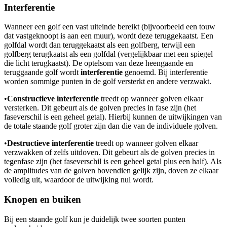
Interferentie
Wanneer een golf een vast uiteinde bereikt (bijvoorbeeld een touw
dat vastgeknoopt is aan een muur), wordt deze teruggekaatst. Een
golfdal wordt dan teruggekaatst als een golfberg, terwijl een
golfberg terugkaatst als een golfdal (vergelijkbaar met een spiegel
die licht terugkaatst). De optelsom van deze heengaande en
teruggaande golf wordt
interferentie
genoemd. Bij interferentie
worden sommige punten in de golf versterkt en andere verzwakt.
•
Constructieve interferentie
treedt op wanneer golven elkaar
versterken. Dit gebeurt als de golven precies in fase zijn (het
faseverschil is een geheel getal). Hierbij kunnen de uitwijkingen van
de totale staande golf groter zijn dan die van de individuele golven.
•
Destructieve interferentie
treedt op wanneer golven elkaar
verzwakken of zelfs uitdoven. Dit gebeurt als de golven precies in
tegenfase zijn (het faseverschil is een geheel getal plus een half). Als
de amplitudes van de golven bovendien gelijk zijn, doven ze elkaar
volledig uit, waardoor de uitwijking nul wordt.
Knopen en buiken
Bij een staande golf kun je duidelijk twee soorten punten