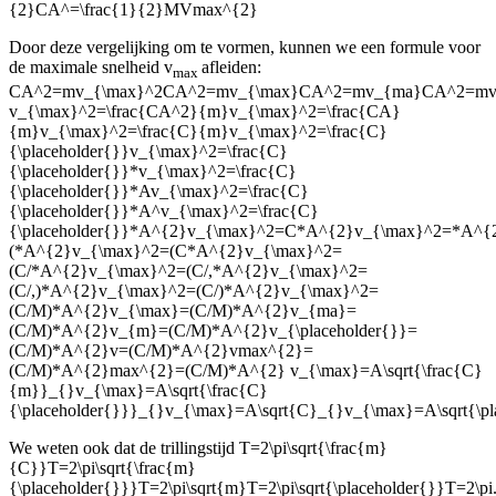
{2}CA^=\frac{1}{2}MVmax^{2}
Door deze vergelijking om te vormen, kunnen we een formule voor
de maximale snelheid v
afleiden:
max
CA^2=mv_{\max}^2CA^2=mv_{\max}CA^2=mv_{ma}CA^2=m
v_{\max}^2=\frac{CA^2}{m}v_{\max}^2=\frac{CA}
{m}v_{\max}^2=\frac{C}{m}v_{\max}^2=\frac{C}
{\placeholder{}}v_{\max}^2=\frac{C}
{\placeholder{}}*v_{\max}^2=\frac{C}
{\placeholder{}}*Av_{\max}^2=\frac{C}
{\placeholder{}}*A^v_{\max}^2=\frac{C}
{\placeholder{}}*A^{2}v_{\max}^2=C*A^{2}v_{\max}^2=*A^{
(*A^{2}v_{\max}^2=(C*A^{2}v_{\max}^2=
(C/*A^{2}v_{\max}^2=(C/,*A^{2}v_{\max}^2=
(C/,)*A^{2}v_{\max}^2=(C/)*A^{2}v_{\max}^2=
(C/M)*A^{2}v_{\max}=(C/M)*A^{2}v_{ma}=
(C/M)*A^{2}v_{m}=(C/M)*A^{2}v_{\placeholder{}}=
(C/M)*A^{2}v=(C/M)*A^{2}vmax^{2}=
(C/M)*A^{2}max^{2}=(C/M)*A^{2}
v_{\max}=A\sqrt{\frac{C}
{m}}_{}v_{\max}=A\sqrt{\frac{C}
{\placeholder{}}}_{}v_{\max}=A\sqrt{C}_{}v_{\max}=A\sqrt{
We weten ook dat de trillingstijd
T=2\pi\sqrt{\frac{m}
{C}}T=2\pi\sqrt{\frac{m}
{\placeholder{}}}T=2\pi\sqrt{m}T=2\pi\sqrt{\placeholder{}}T=2\pi