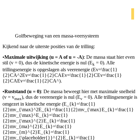
Golfbeweging van een massa-veersysteem
Kijkend naar de uiterste posities van de trilling:
•
Maximale uitwijking (u = A of u = -A)
: De massa staat hier even
stil (v = 0), dus de kinetische energie is nul (E
= 0). Alle
k
trillingsenergie is opgeslagen als veerenergie (
Ev=\frac{1}
{2}CA^2Ev=\frac{1}{2}CAEv=\frac{1}{2}CEv=\frac{1}
{2}CAEv=\frac{1}{2}CA^
).
•
Ruststand (u = 0)
: De massa beweegt hier met maximale snelheid
(v = v
), dus de veerenergie is nul (E
= 0). Alle trillingsenergie is
max
v
omgezet in kinetische energie (
E_{k}=\frac{1}
{2}mv_{\max}^2E_{k}=\frac{1}{2}mv_{\max}E_{k}=\frac{1}
{2}mv_{\max}^E_{k}=\frac{1}
{2}mv_{\max}^{2}E_{k}=\frac{1}
{2}mv_{ma}^{2}E_{k}=\frac{1}
{2}mv_{m}^{2}E_{k}=\frac{1}
{2}mv_{\placeholder{}}^{2}E_{k}=\frac{1}