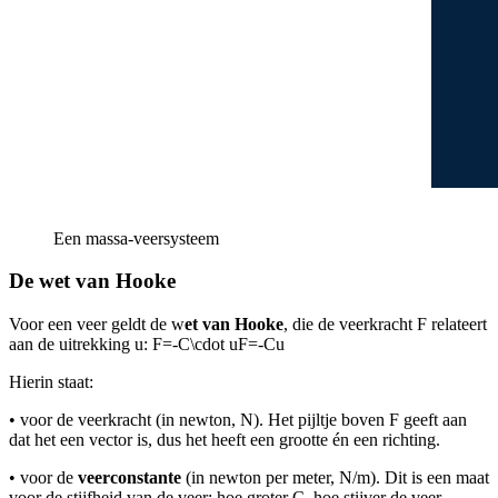
Een massa-veersysteem
De wet van Hooke
Voor een veer geldt de w
et van Hooke
, die de veerkracht F relateert
aan de uitrekking u:
F=-C\cdot uF=-Cu
Hierin staat:
•
voor de veerkracht (in newton, N). Het pijltje boven F geeft aan
dat het een vector is, dus het heeft een grootte én een richting.
•
voor de
veerconstante
(in newton per meter, N/m). Dit is een maat
voor de stijfheid van de veer: hoe groter C, hoe stijver de veer.