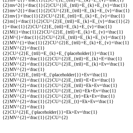
{2}mv^2{}+\frac{1}{2}CU^{}E_{tril}=E_{k}+E_{v}=\frac{1}
{2}mv^2{}+\frac{1}{2}CU^{2}E_{tril}=E_{k}+E_{v}=\frac{1}
{2}mv{}+\frac{1}{2}CU^{2}E_{tril}=E_{k}+E_{v}=\frac{1}
{2}m{}+\frac{1}{2}CU^{2}E_{tril}=E_{k}+E_{v}=\frac{1}{2}
{}+\frac{1}{2}CU^{2}E_{tril}=E_{k}+E_{v}=\frac{1}
{2}M{}+\frac{1}{2}CU^{2}E_{tril}=E_{k}+E_{v}=\frac{1}
{2}M^{}+\frac{1}{2}CU^{2}E_{tril}=E_{k}+E_{v}=\frac{1}
{2}MV^{}+\frac{1}{2}CU^{2}E_{tril}=E_{k}+E_{v}=\frac{1}
{2}MV^{2}+\frac{1}
{2}CU^{2}E_{tril}=E_{k}+E_{\placeholder{}}=\frac{1}
{2}MV^{2}+\frac{1}{2}CU^{2}E_{tril}=E_{k}+E=\frac{1}
{2}MV^{2}+\frac{1}{2}CU^{2}E_{tril}=E_{k}+Ev=\frac{1}
{2}MV^{2}+\frac{1}
{2}CU^{2}E_{tril}=E_{\placeholder{}}+Ev=\frac{1}
{2}MV^{2}+\frac{1}{2}CU^{2}E_{tril}=E+Ev=\frac{1}
{2}MV^{2}+\frac{1}{2}CU^{2}E_{tril}=Ek+Ev=\frac{1}
{2}MV^{2}+\frac{1}{2}CU^{2}E_{tri}=Ek+Ev=\frac{1}
{2}MV^{2}+\frac{1}{2}CU^{2}E_{tr}=Ek+Ev=\frac{1}
{2}MV^{2}+\frac{1}{2}CU^{2}E_{t}=Ek+Ev=\frac{1}
{2}MV^{2}+\frac{1}
{2}CU^{2}E_{\placeholder{}}=Ek+Ev=\frac{1}
{2}MV^{2}+\frac{1}{2}CU^{2}