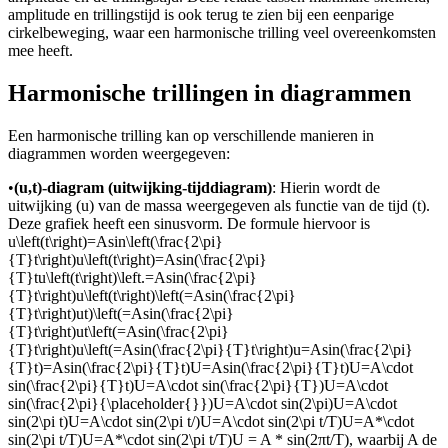
amplitude en trillingstijd is ook terug te zien bij een eenparige
cirkelbeweging, waar een harmonische trilling veel overeenkomsten
mee heeft.
Harmonische trillingen in diagrammen
Een harmonische trilling kan op verschillende manieren in
diagrammen worden weergegeven:
•
(u,t)-diagram (uitwijking-tijddiagram)
: Hierin wordt de
uitwijking (u) van de massa weergegeven als functie van de tijd (t).
Deze grafiek heeft een sinusvorm. De formule hiervoor is
u\left(t\right)=Asin\left(\frac{2\pi}
{T}t\right)u\left(t\right)=Asin(\frac{2\pi}
{T}tu\left(t\right)\left.=Asin(\frac{2\pi}
{T}t\right)u\left(t\right)\left(=Asin(\frac{2\pi}
{T}t\right)ut)\left(=Asin(\frac{2\pi}
{T}t\right)ut\left(=Asin(\frac{2\pi}
{T}t\right)u\left(=Asin(\frac{2\pi}{T}t\right)u=Asin(\frac{2\pi}
{T}t)=Asin(\frac{2\pi}{T}t)U=Asin(\frac{2\pi}{T}t)U=A\cdot
sin(\frac{2\pi}{T}t)U=A\cdot sin(\frac{2\pi}{T})U=A\cdot
sin(\frac{2\pi}{\placeholder{}})U=A\cdot sin(2\pi)U=A\cdot
sin(2\pi t)U=A\cdot sin(2\pi t/)U=A\cdot sin(2\pi t/T)U=A*\cdot
sin(2\pi t/T)U=A*\cdot sin(2\pi t/T)U = A * sin(2πt/T)
, waarbij A de