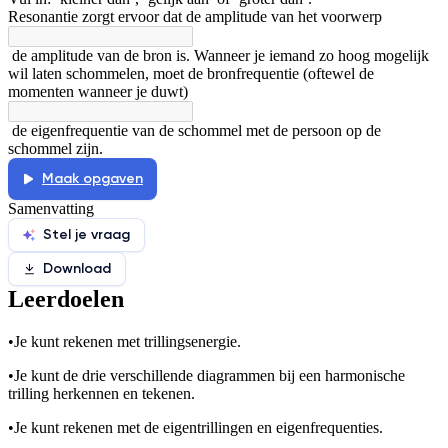
Resonantie zorgt ervoor dat de amplitude van het voorwerp
De uitleg gaat te langzaam
De uitleg gaat te snel
de amplitude van de bron is. Wanneer je iemand zo hoog mogelijk
Afspelen werkte niet
Iets anders
wil laten schommelen, moet de bronfrequentie (oftewel de
momenten wanneer je duwt)
de eigenfrequentie van de schommel met de persoon op de
schommel zijn.
Maak opgaven
Samenvatting
Stel je vraag
Download
Leerdoelen
•
Je kunt rekenen met trillingsenergie.
•
Je kunt de drie verschillende diagrammen bij een harmonische
trilling herkennen en tekenen.
•
Je kunt rekenen met de eigentrillingen en eigenfrequenties.