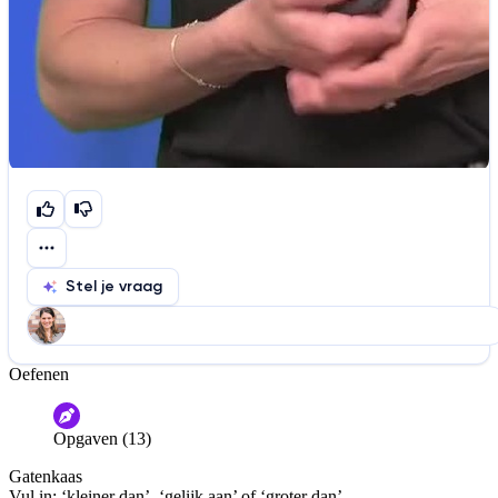
Stel je vraag
Oefenen
Help ons de video te verbeteren
De audio is slecht
De uitleg is onduidelijk
Opgaven (13)
Informatie is onjuist
Er mist informatie
Gatenkaas
De docent is te langdradig
Vul in: ‘kleiner dan’, ‘gelijk aan’ of ‘groter dan’.