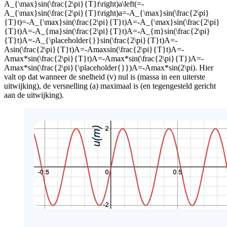
A_{\max}sin(\frac{2\pi}{T}t\right)a\left(=-
A_{\max}sin(\frac{2\pi}{T}t\right)a=-A_{\max}sin(\frac{2\pi}
{T}t)=-A_{\max}sin(\frac{2\pi}{T}t)A=-A_{\max}sin(\frac{2\pi}
{T}t)A=-A_{ma}sin(\frac{2\pi}{T}t)A=-A_{m}sin(\frac{2\pi}
{T}t)A=-A_{\placeholder{}}sin(\frac{2\pi}{T}t)A=-
Asin(\frac{2\pi}{T}t)A=-Amaxsin(\frac{2\pi}{T}t)A=-
Amax*sin(\frac{2\pi}{T}t)A=-Amax*sin(\frac{2\pi}{T})A=-
Amax*sin(\frac{2\pi}{\placeholder{}})A=-Amax*sin(2\pi)
. Hier
valt op dat wanneer de snelheid (v) nul is (massa in een uiterste
uitwijking), de versnelling (a) maximaal is (en tegengesteld gericht
aan de uitwijking).