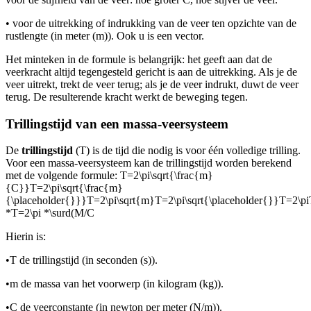
•
voor de uitrekking of indrukking van de veer ten opzichte van de
rustlengte (in meter (m)). Ook u is een vector.
Het minteken in de formule is belangrijk: het geeft aan dat de
veerkracht altijd tegengesteld gericht is aan de uitrekking. Als je de
veer uitrekt, trekt de veer terug; als je de veer indrukt, duwt de veer
terug. De resulterende kracht werkt de beweging tegen.
Trillingstijd van een massa-veersysteem
De
trillingstijd
(T) is de tijd die nodig is voor één volledige trilling.
Voor een massa-veersysteem kan de trillingstijd worden berekend
met de volgende formule:
T=2\pi\sqrt{\frac{m}
{C}}T=2\pi\sqrt{\frac{m}
{\placeholder{}}}T=2\pi\sqrt{m}T=2\pi\sqrt{\placeholder{}}T=2\pi
*T=2\pi *\surd(M/C
Hierin is:
•
T de trillingstijd (in seconden (s)).
•
m de massa van het voorwerp (in kilogram (kg)).
•
C de veerconstante (in newton per meter (N/m)).