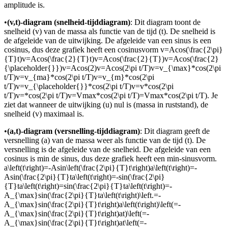
amplitude is.
•
(v,t)-diagram (snelheid-tijddiagram)
: Dit diagram toont de
snelheid (v) van de massa als functie van de tijd (t). De snelheid is
de afgeleide van de uitwijking. De afgeleide van een sinus is een
cosinus, dus deze grafiek heeft een cosinusvorm
v=Acos(\frac{2\pi}
{T}t)v=Acos(\frac{2}{T}t)v=Acos(\frac{2}{T})v=Acos(\frac{2}
{\placeholder{}})v=Acos(2)v=Acos(2\pi t/T)v=v_{\max}*cos(2\pi
t/T)v=v_{ma}*cos(2\pi t/T)v=v_{m}*cos(2\pi
t/T)v=v_{\placeholder{}}*cos(2\pi t/T)v=v*cos(2\pi
t/T)v=*cos(2\pi t/T)v=Vmax*cos(2\pi t/T)=Vmax*cos(2\pi t/T)
. Je
ziet dat wanneer de uitwijking (u) nul is (massa in ruststand), de
snelheid (v) maximaal is.
•
(a,t)-diagram (versnelling-tijddiagram)
: Dit diagram geeft de
versnelling (a) van de massa weer als functie van de tijd (t). De
versnelling is de afgeleide van de snelheid. De afgeleide van een
cosinus is min de sinus, dus deze grafiek heeft een min-sinusvorm.
a\left(t\right)=-Asin\left(\frac{2\pi}{T}t\right)a\left(t\right)=-
Asin(\frac{2\pi}{T}ta\left(t\right)=-sin(\frac{2\pi}
{T}ta\left(t\right)=sin(\frac{2\pi}{T}ta\left(t\right)=-
A_{\max}sin(\frac{2\pi}{T}ta\left(t\right)\left.=-
A_{\max}sin(\frac{2\pi}{T}t\right)a\left(t\right)\left(=-
A_{\max}sin(\frac{2\pi}{T}t\right)at)\left(=-
A_{\max}sin(\frac{2\pi}{T}t\right)at\left(=-