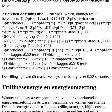
Dit betekent dat je 64,4 newton nodig hebt om de veer één meter uit
te rekken.
2.
Bereken de trillingstijd T.
Nu we C weten, kunnen we T
berekenen:
T=2\pi\sqrt{\frac{m}{C}}T=2\pi\sqrt{\frac{m}
{\placeholder{}}}T=2\pi\sqrt{m}T=2\pi\sqrt{\placeholder{}}T=2\pi
*T=2\pi *\surdT=2\pi *\surd(T=2\pi *\surd(MT=2\pi
*\surd(M/T=2\pi *\surd(M/C
T=2\pi\sqrt{\frac{0{,}44}
{64{,}4}}T=2\pi\sqrt{\frac{0{,}44}
{64{,}}}T=2\pi\sqrt{\frac{0{,}44}{64}}T=2\pi\sqrt{\frac{0{,}44}
{6}}T=2\pi\sqrt{\frac{0{,}44}
{\placeholder{}}}T=2\pi\sqrt{0{,}44}T=2\pi\sqrt{0{,}4}T=2\pi\sqr
T\thickapprox0,52\text{ s}T\thickapprox0,5\text{
s}T\thickapprox0,53\text{ s}T\thickapprox0,5\text{
s}T\thickapprox0,51\text{ s}T\thickapprox0,519\text{
s}T\thickapprox0,519\text{ }T\thickapprox0,519
De trillingstijd van dit massa-veersysteem is ongeveer 0,52 seconde.
Trillingsenergie en energieomzetting
Wanneer een massa-veersysteem trilt, vindt er voortdurend een
energieomzetting
plaats tussen verschillende vormen van energie.
De totale energie van de trilling, de
trillingsenergie
, blijft constant
als er geen energieverliezen zijn (door wrijving bijvoorbeeld).