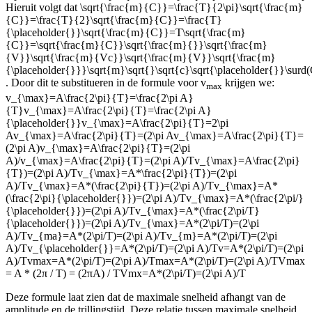
Hieruit volgt dat
\sqrt{\frac{m}{C}}=\frac{T}{2\pi}\sqrt{\frac{m}
{C}}=\frac{T}{2}\sqrt{\frac{m}{C}}=\frac{T}
{\placeholder{}}\sqrt{\frac{m}{C}}=T\sqrt{\frac{m}
{C}}=\sqrt{\frac{m}{C}}\sqrt{\frac{m}{}}\sqrt{\frac{m}
{V}}\sqrt{\frac{m}{Vc}}\sqrt{\frac{m}{V}}\sqrt{\frac{m}
{\placeholder{}}}\sqrt{m}\sqrt{}\sqrt{c}\sqrt{\placeholder{}}\surd
. Door dit te substitueren in de formule voor v
krijgen we:
max
v_{\max}=A\frac{2\pi}{T}=\frac{2\pi A}
{T}v_{\max}=A\frac{2\pi}{T}=\frac{2\pi A}
{\placeholder{}}v_{\max}=A\frac{2\pi}{T}=2\pi
Av_{\max}=A\frac{2\pi}{T}=(2\pi Av_{\max}=A\frac{2\pi}{T}=
(2\pi A)v_{\max}=A\frac{2\pi}{T}=(2\pi
A)/v_{\max}=A\frac{2\pi}{T}=(2\pi A)/Tv_{\max}=A\frac{2\pi}
{T})=(2\pi A)/Tv_{\max}=A*\frac{2\pi}{T})=(2\pi
A)/Tv_{\max}=A*(\frac{2\pi}{T})=(2\pi A)/Tv_{\max}=A*
(\frac{2\pi}{\placeholder{}})=(2\pi A)/Tv_{\max}=A*(\frac{2\pi/}
{\placeholder{}})=(2\pi A)/Tv_{\max}=A*(\frac{2\pi/T}
{\placeholder{}})=(2\pi A)/Tv_{\max}=A*(2\pi/T)=(2\pi
A)/Tv_{ma}=A*(2\pi/T)=(2\pi A)/Tv_{m}=A*(2\pi/T)=(2\pi
A)/Tv_{\placeholder{}}=A*(2\pi/T)=(2\pi A)/Tv=A*(2\pi/T)=(2\pi
A)/Tvmax=A*(2\pi/T)=(2\pi A)/Tmax=A*(2\pi/T)=(2\pi A)/TVmax
= A * (2π / T) = (2πA) / TVmx=A*(2\pi/T)=(2\pi A)/T
Deze formule laat zien dat de maximale snelheid afhangt van de
amplitude en de trillingstijd. Deze relatie tussen maximale snelheid,