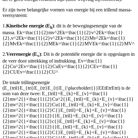
Er zijn twee belangrijke vormen van energie bij een trillend massa-
veersysteem:
1.
Kinetische energie (E
)
: dit is de bewegingsenergie van de
k
massa.
Ek=\frac{1}{2}mv^2Ek=\frac{1}{2}v^2Ek=\frac{1}
{2},v^2Ek=\frac{1}{2}v^2Ek=\frac{1}{2}Mv^2Ek=\frac{1}
{2}MvEk=\frac{1}{2}MEk=\frac{1}{2}MVEk=\frac{1}{2}MV^
2.
Veerenergie (E
)
: Dit is de potentiële energie die is opgeslagen in
v
de veer door uitrekking of indrukking.
Ev=\frac{1}
{2}Cu^2Ev=\frac{1}{2}CuEv=\frac{1}{2}CEv=\frac{1}
{2}CUEv=\frac{1}{2}CU^
De totale trillingsenergie
(
E_{tril}E_{tri}E_{tr}E_{t}E_{\placeholder{}}EEtEtrEtri
) is de
som van deze twee:
E_{tril}=E_{k}+E_{v}=\frac{1}
{2}mv^2{}+\frac{1}{2}Cu^2{}E_{tril}=E_{k}+E_{v}=\frac{1}
{2}mv^2{}+\frac{1}{2}Cu{}E_{tril}=E_{k}+E_{v}=\frac{1}
{2}mv^2{}+\frac{1}{2}C{}E_{tril}=E_{k}+E_{v}=\frac{1}
{2}mv^2{}+\frac{1}{2}{}E_{tril}=E_{k}+E_{v}=\frac{1}
{2}mv^2{}+\frac{1}{2}c{}E_{tril}=E_{k}+E_{v}=\frac{1}
{2}mv^2{}+\frac{1}{2}{}E_{tril}=E_{k}+E_{v}=\frac{1}
{2}mv^2{}+\frac{1}{2}C{}E_{tril}=E_{k}+E_{v}=\frac{1}
{2}mv^2{}+\frac{1}{2}C^{}E_{tril}=E_{k}+E_{v}=\frac{1}