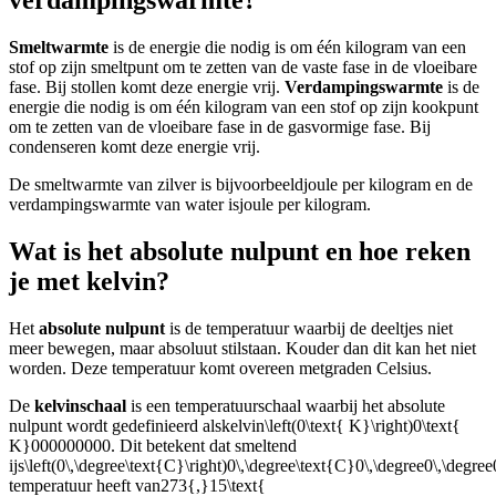
Smeltwarmte
is de energie die nodig is om één kilogram van een
stof op zijn smeltpunt om te zetten van de vaste fase in de vloeibare
fase. Bij stollen komt deze energie vrij.
Verdampingswarmte
is de
energie die nodig is om één kilogram van een stof op zijn kookpunt
om te zetten van de vloeibare fase in de gasvormige fase. Bij
condenseren komt deze energie vrij.
De smeltwarmte van zilver is bijvoorbeeld
joule per kilogram en de
verdampingswarmte van water is
joule per kilogram.
Wat is het absolute nulpunt en hoe reken
je met kelvin?
Het
absolute nulpunt
is de temperatuur waarbij de deeltjes niet
meer bewegen, maar absoluut stilstaan. Kouder dan dit kan het niet
worden. Deze temperatuur komt overeen met
graden Celsius.
De
kelvinschaal
is een temperatuurschaal waarbij het absolute
nulpunt wordt gedefinieerd als
kelvin
\left(0\text{ K}\right)0\text{
K}000000000
. Dit betekent dat smeltend
ijs
\left(0\,\degree\text{C}\right)0\,\degree\text{C}0\,\degree0\,\degree
temperatuur heeft van
273{,}15\text{