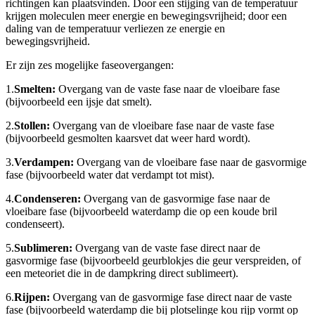
richtingen kan plaatsvinden. Door een stijging van de temperatuur
krijgen moleculen meer energie en bewegingsvrijheid; door een
daling van de temperatuur verliezen ze energie en
bewegingsvrijheid.
Er zijn zes mogelijke faseovergangen:
1.
Smelten:
Overgang van de vaste fase naar de vloeibare fase
(bijvoorbeeld een ijsje dat smelt).
2.
Stollen:
Overgang van de vloeibare fase naar de vaste fase
(bijvoorbeeld gesmolten kaarsvet dat weer hard wordt).
3.
Verdampen:
Overgang van de vloeibare fase naar de gasvormige
fase (bijvoorbeeld water dat verdampt tot mist).
4.
Condenseren:
Overgang van de gasvormige fase naar de
vloeibare fase (bijvoorbeeld waterdamp die op een koude bril
condenseert).
5.
Sublimeren:
Overgang van de vaste fase direct naar de
gasvormige fase (bijvoorbeeld geurblokjes die geur verspreiden, of
een meteoriet die in de dampkring direct sublimeert).
6.
Rijpen:
Overgang van de gasvormige fase direct naar de vaste
fase (bijvoorbeeld waterdamp die bij plotselinge kou rijp vormt op