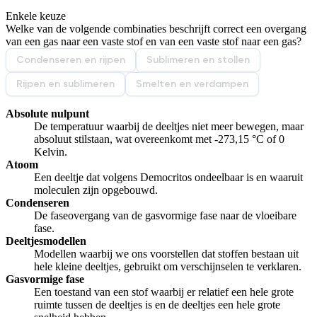
Enkele keuze
De uitleg gaat te langzaam
De uitleg gaat te snel
Welke van de volgende combinaties beschrijft correct een overgang
Afspelen werkte niet
Iets anders
van een gas naar een vaste stof en van een vaste stof naar een gas?
Condenseren en rijpen
Sublimeren en stollen
Rijpen en sublimeren
Smelten en verdampen
Absolute nulpunt
De temperatuur waarbij de deeltjes niet meer bewegen, maar
absoluut stilstaan, wat overeenkomt met -273,15 °C of 0
Kelvin.
Atoom
Een deeltje dat volgens Democritos ondeelbaar is en waaruit
moleculen zijn opgebouwd.
Condenseren
De faseovergang van de gasvormige fase naar de vloeibare
fase.
Deeltjesmodellen
Modellen waarbij we ons voorstellen dat stoffen bestaan uit
hele kleine deeltjes, gebruikt om verschijnselen te verklaren.
Gasvormige fase
Een toestand van een stof waarbij er relatief een hele grote
ruimte tussen de deeltjes is en de deeltjes een hele grote