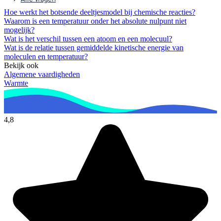
Hoe werkt het botsende deeltjesmodel bij chemische reacties?
Waarom is een temperatuur onder het absolute nulpunt niet
mogelijk?
Wat is het verschil tussen een atoom en een molecuul?
Wat is de relatie tussen gemiddelde kinetische energie van
moleculen en temperatuur?
Bekijk ook
Algemene vaardigheden
Warmte
4,8