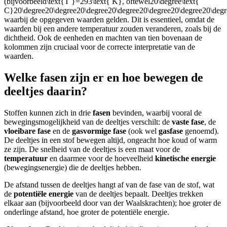
(bijvoorbeeld
\text{T }=293\text{ K}
, oftewel
20\degree\text{
C}20\degree20\degree20\degree20\degree20\degree20\degree20\deg
waarbij de opgegeven waarden gelden. Dit is essentieel, omdat de
waarden bij een andere temperatuur zouden veranderen, zoals bij de
dichtheid. Ook de eenheden en machten van tien bovenaan de
kolommen zijn cruciaal voor de correcte interpretatie van de
waarden.
Welke fasen zijn er en hoe bewegen de
deeltjes daarin?
Stoffen kunnen zich in drie
fasen
bevinden, waarbij vooral de
bewegingsmogelijkheid van de deeltjes verschilt: de
vaste fase
, de
vloeibare fase
en de
gasvormige fase
(ook wel
gasfase
genoemd).
De deeltjes in een stof bewegen altijd, ongeacht hoe koud of warm
ze zijn. De snelheid van de deeltjes is een maat voor de
temperatuur
en daarmee voor de hoeveelheid
kinetische energie
(bewegingsenergie) die de deeltjes hebben.
De afstand tussen de deeltjes hangt af van de fase van de stof, wat
de
potentiële energie
van de deeltjes bepaalt. Deeltjes trekken
elkaar aan (bijvoorbeeld door van der Waalskrachten); hoe groter de
onderlinge afstand, hoe groter de potentiële energie.