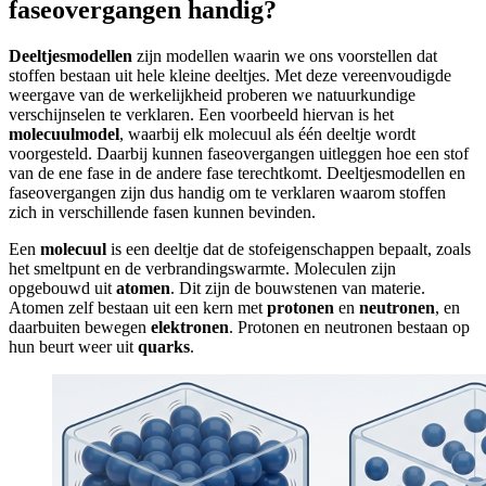
faseovergangen handig?
Deeltjesmodellen
zijn modellen waarin we ons voorstellen dat
stoffen bestaan uit hele kleine deeltjes. Met deze vereenvoudigde
weergave van de werkelijkheid proberen we natuurkundige
verschijnselen te verklaren. Een voorbeeld hiervan is het
molecuulmodel
, waarbij elk molecuul als één deeltje wordt
voorgesteld. Daarbij kunnen faseovergangen uitleggen hoe een stof
van de ene fase in de andere fase terechtkomt. Deeltjesmodellen en
faseovergangen zijn dus handig om te verklaren waarom stoffen
zich in verschillende fasen kunnen bevinden.
Een
molecuul
is een deeltje dat de stofeigenschappen bepaalt, zoals
het smeltpunt en de verbrandingswarmte. Moleculen zijn
opgebouwd uit
atomen
. Dit zijn de bouwstenen van materie.
Atomen zelf bestaan uit een kern met
protonen
en
neutronen
, en
daarbuiten bewegen
elektronen
. Protonen en neutronen bestaan op
hun beurt weer uit
quarks
.