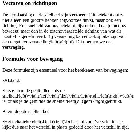
Vectoren en richtingen
De verplaatsing en de snelheid zijn
vectoren
. Dit betekent dat ze
niet alleen een grootte hebben (bijvoorbeeld
m/s), maar ook een
richting. Een snelheid van
m/s betekent bijvoorbeeld dat je met
m/s
beweegt, maar dan in de tegenovergestelde richting van wat als
positief is gedefinieerd. Bij versnelling kan er ook sprake zijn van
een negatieve versnelling
\left(-a\right)
. Dit noemen we een
vertraging
.
Formules voor beweging
Deze formules zijn essentieel voor het berekenen van bewegingen:
•
Afstand:
•
Deze formule geldt alleen als de
snelheid
\left(v\right)\left(\right)\left(\right.\left(\right.\left(\right.v\left(
is, of als je de gemiddelde snelheid
\left(v_{gem}\right)
gebruikt.
•
Gemiddelde snelheid:
of
•
Het delta-teken
\left(\Delta\right)\Delta
staat voor 'verschil in'. Je
kijkt dus naar het verschil in plaats gedeeld door het verschil in tijd.