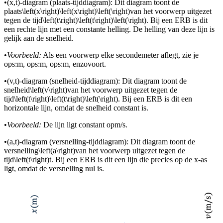
•
(x,t)-diagram (plaats-tijddiagram): Dit diagram toont de
plaats
\left(x\right)\left(x\right)\left(\right)
van het voorwerp uitgezet
tegen de tijd
\left(t\right)\left(t\right)\left(\right)
. Bij een ERB is dit
een rechte lijn met een constante helling. De helling van deze lijn is
gelijk aan de snelheid.
•
Voorbeeld:
Als een voorwerp elke seconde
meter aflegt, zie je
op
s:
m, op
s:
m, op
s:
m, enzovoort.
•
(v,t)-diagram (snelheid-tijddiagram): Dit diagram toont de
snelheid
\left(v\right)
van het voorwerp uitgezet tegen de
tijd
\left(t\right)\left(t\right)\left(\right)
. Bij een ERB is dit een
horizontale lijn, omdat de snelheid constant is.
•
Voorbeeld:
De lijn ligt constant op
m/s.
•
(a,t)-diagram (versnelling-tijddiagram): Dit diagram toont de
versnelling
\left(a\right)
van het voorwerp uitgezet tegen de
tijd
\left(t\right)t
. Bij een ERB is dit een lijn die precies op de x-as
ligt, omdat de versnelling nul is.