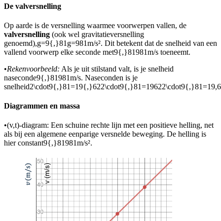
De valversnelling
Op aarde is de versnelling waarmee voorwerpen vallen, de
valversnelling
(ook wel gravitatieversnelling
genoemd),
g=9{,}81g=981
m/s². Dit betekent dat de snelheid van een
vallend voorwerp elke seconde met
9{,}81981
m/s toeneemt.
•
Rekenvoorbeeld:
Als je uit stilstand valt, is je snelheid
na
seconde
9{,}81981
m/s. Na
seconden is je
snelheid
2\cdot9{,}81=19{,}622\cdot9{,}81=19622\cdot9{,}81=19,
Diagrammen en massa
•
(v,t)-diagram: Een schuine rechte lijn met een positieve helling, net
als bij een algemene eenparige versnelde beweging. De helling is
hier constant
9{,}81981
m/s².