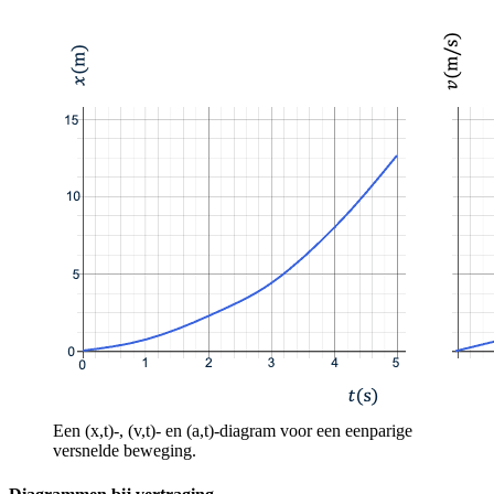
Een (x,t)-, (v,t)- en (a,t)-diagram voor een eenparige
versnelde beweging.