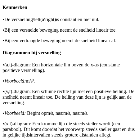
Kenmerken
•
De versnelling
\left(a\right)
is constant en niet nul.
•
Bij een versnelde beweging neemt de snelheid lineair toe.
•
Bij een vertraagde beweging neemt de snelheid lineair af.
Diagrammen bij versnelling
•
(a,t)-diagram: Een horizontale lijn boven de x-as (constante
positieve versnelling).
•
Voorbeeld:
m/s².
•
(v,t)-diagram: Een schuine rechte lijn met een positieve helling. De
snelheid neemt lineair toe. De helling van deze lijn is gelijk aan de
versnelling.
•
Voorbeeld:
Begint op
m/s, na
s:
m/s, na
s:
m/s.
•
(x,t)-diagram: Een kromme lijn die steeds steiler wordt (een
parabool). Dit komt doordat het voorwerp steeds sneller gaat en dus
in gelijke tijdsintervallen steeds grotere afstanden aflegt.