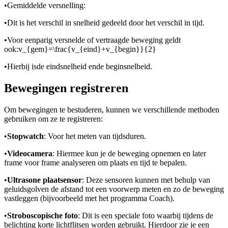
•
Gemiddelde versnelling:
•
Dit is het verschil in snelheid gedeeld door het verschil in tijd.
•
Voor eenparig versnelde of vertraagde beweging geldt
ook:
v_{gem}=\frac{v_{eind}+v_{begin}}{2}
•
Hierbij is
de eindsnelheid en
de beginsnelheid.
Bewegingen registreren
Om bewegingen te bestuderen, kunnen we verschillende methoden
gebruiken om ze te registreren:
•
Stopwatch
: Voor het meten van tijdsduren.
•
Videocamera
: Hiermee kun je de beweging opnemen en later
frame voor frame analyseren om plaats en tijd te bepalen.
•
Ultrasone plaatsensor
: Deze sensoren kunnen met behulp van
geluidsgolven de afstand tot een voorwerp meten en zo de beweging
vastleggen (bijvoorbeeld met het programma Coach).
•
Stroboscopische foto
: Dit is een speciale foto waarbij tijdens de
belichting korte lichtflitsen worden gebruikt. Hierdoor zie je een