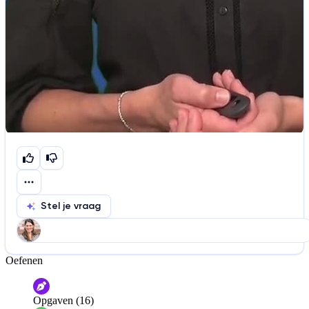
Stel je vraag
Oefenen
Help ons de video te verbeteren
De audio is slecht
De uitleg is onduidelijk
Opgaven (16)
Informatie is onjuist
Er mist informatie