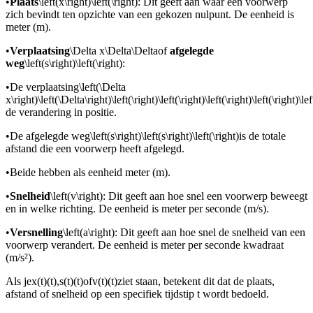
•
Plaats
\left(x\right)\left(\right)
: Dit geeft aan waar een voorwerp
zich bevindt ten opzichte van een gekozen nulpunt. De eenheid is
meter (m).
•
Verplaatsing
\Delta x\Delta\Delta
of
afgelegde
weg
\left(s\right)\left(\right)
:
•
De verplaatsing
\left(\Delta
x\right)\left(\Delta\right)\left(\right)\left(\right)\left(\right)\left(\right)\l
de verandering in positie.
•
De afgelegde weg
\left(s\right)\left(s\right)\left(\right)
is de totale
afstand die een voorwerp heeft afgelegd.
•
Beide hebben als eenheid meter (m).
•
Snelheid
\left(v\right)
: Dit geeft aan hoe snel een voorwerp beweegt
en in welke richting. De eenheid is meter per seconde (m/s).
•
Versnelling
\left(a\right)
: Dit geeft aan hoe snel de snelheid van een
voorwerp verandert. De eenheid is meter per seconde kwadraat
(m/s²).
Als je
x(t)(t)
,
s(t)(t)
of
v(t)(t)
ziet staan, betekent dit dat de plaats,
afstand of snelheid op een specifiek tijdstip t wordt bedoeld.