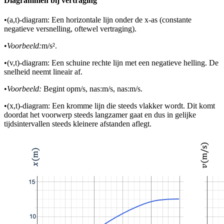
Diagrammen bij vertraging
•
(a,t)-diagram: Een horizontale lijn onder de x-as (constante
negatieve versnelling, oftewel vertraging).
•
Voorbeeld:
m/s².
•
(v,t)-diagram: Een schuine rechte lijn met een negatieve helling. De
snelheid neemt lineair af.
•
Voorbeeld:
Begint op
m/s, na
s:
m/s, na
s:
m/s.
•
(x,t)-diagram: Een kromme lijn die steeds vlakker wordt. Dit komt
doordat het voorwerp steeds langzamer gaat en dus in gelijke
tijdsintervallen steeds kleinere afstanden aflegt.