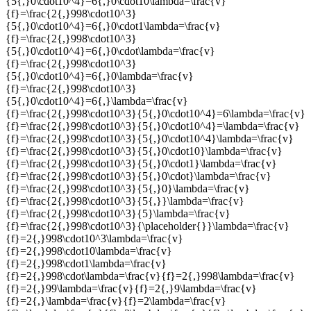
{5{,}0\cdot10^4}=6{,}0\cdot10\lambda=\frac{v}
{f}=\frac{2{,}998\cdot10^3}
{5{,}0\cdot10^4}=6{,}0\cdot1\lambda=\frac{v}
{f}=\frac{2{,}998\cdot10^3}
{5{,}0\cdot10^4}=6{,}0\cdot\lambda=\frac{v}
{f}=\frac{2{,}998\cdot10^3}
{5{,}0\cdot10^4}=6{,}0\lambda=\frac{v}
{f}=\frac{2{,}998\cdot10^3}
{5{,}0\cdot10^4}=6{,}\lambda=\frac{v}
{f}=\frac{2{,}998\cdot10^3}{5{,}0\cdot10^4}=6\lambda=\frac{v}
{f}=\frac{2{,}998\cdot10^3}{5{,}0\cdot10^4}=\lambda=\frac{v}
{f}=\frac{2{,}998\cdot10^3}{5{,}0\cdot10^4}\lambda=\frac{v}
{f}=\frac{2{,}998\cdot10^3}{5{,}0\cdot10}\lambda=\frac{v}
{f}=\frac{2{,}998\cdot10^3}{5{,}0\cdot1}\lambda=\frac{v}
{f}=\frac{2{,}998\cdot10^3}{5{,}0\cdot}\lambda=\frac{v}
{f}=\frac{2{,}998\cdot10^3}{5{,}0}\lambda=\frac{v}
{f}=\frac{2{,}998\cdot10^3}{5{,}}\lambda=\frac{v}
{f}=\frac{2{,}998\cdot10^3}{5}\lambda=\frac{v}
{f}=\frac{2{,}998\cdot10^3}{\placeholder{}}\lambda=\frac{v}
{f}=2{,}998\cdot10^3\lambda=\frac{v}
{f}=2{,}998\cdot10\lambda=\frac{v}
{f}=2{,}998\cdot1\lambda=\frac{v}
{f}=2{,}998\cdot\lambda=\frac{v}{f}=2{,}998\lambda=\frac{v}
{f}=2{,}99\lambda=\frac{v}{f}=2{,}9\lambda=\frac{v}
{f}=2{,}\lambda=\frac{v}{f}=2\lambda=\frac{v}