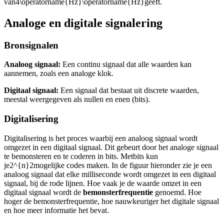
van
4\operatorname{Hz}\operatorname{Hz}
geeft.
Analoge en digitale signalering
Bronsignalen
Analoog signaal:
Een continu signaal dat alle waarden kan
aannemen, zoals een analoge klok.
Digitaal signaal:
Een signaal dat bestaat uit discrete waarden,
meestal weergegeven als nullen en enen (bits).
Digitalisering
Digitalisering is het proces waarbij een analoog signaal wordt
omgezet in een digitaal signaal. Dit gebeurt door het analoge signaal
te bemonsteren en te coderen in bits. Met
bits kun
je
2^{n}2
mogelijke codes maken. In de figuur hieronder zie je een
analoog signaal dat elke milliseconde wordt omgezet in een digitaal
signaal, bij de rode lijnen. Hoe vaak je de waarde omzet in een
digitaal signaal wordt de
bemonsterfrequentie
genoemd. Hoe
hoger de bemonsterfrequentie, hoe nauwkeuriger het digitale signaal
en hoe meer informatie het bevat.