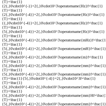
{T}=\frac{1}
{2{,}0\cdot10^{-}}=2{,}0\cdot10^3\operatorname{Hz}f=\frac{1}
{T}=\frac{1}
{2{,}0\cdot10^{-4}}=2{,}0\cdot10^3\operatorname{Hz}f=\frac{1}
{T}=\frac{1}
{{,}0\cdot10^{-4}}=2{,}0\cdot10^3\operatorname{Hz}f=\frac{1}
{T}=\frac{1}
{5{,}0\cdot10^{-4}}=2{,}0\cdot10^3\operatorname{Hz}f=\frac{1}
{T}=\frac{1}
{5{,}0\cdot10^{-4}}=2{,}0\cdot10^3\operatorname{mHz}f=\frac{1
{T}=\frac{1}
{5{,}0\cdot10^{-4}}=2{,}0\cdot10^3\operatorname{mH}f=\frac{1}
{T}=\frac{1}
{5{,}0\cdot10^{-4}}=2{,}0\cdot10^3\operatorname{m}f=\frac{1}
{T}=\frac{1}
{5{,}0\cdot10^{-4}}=2{,}0\cdot10^3\operatorname{mm}f=\frac{1}
{T}=\frac{1}
{5{,}0\cdot10^{-4}}=2{,}0\cdot10^3\operatorname{mm}f=\frac{1}
{T}=\frac{1}{5{,}0\cdot10^{-4}}=2{,}0\cdot10^3f=\frac{1}
{T}=\frac{1}
{5{,}0\cdot10^{-4}}=2{,}0\cdot10^3\operatorname{mm}f=\frac{1}
{T}=\frac{1}
{5{,}0\cdot10^{-4}}=2{,}0\cdot10^3\operatorname{mm}Hf=\frac{
{T}=\frac{1}
{5{,}0\cdot10^{-4}}=2{,}0\cdot10^3\operatorname{mm}f=\frac{1}