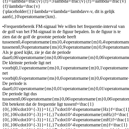
{f}=\lambda=\frac{v}{f}=3\lambda=\frac{v}{f}=\lambda=\frac{v}
{f}\lambda=\frac{v}
{\placeholder{}}\lambda=v\lambda=\lambdavv-v
, dit is gelijk
aan
6{,}0\operatorname{km}
.
•
Frequentiebereik FM-signaal We willen het frequentie-interval van
de golf van het FM-signaal in de figuur bepalen. In de figuur is te
zien dat de golf de grootste periode heeft
tussen
en
0,4\operatorname{ms}0,4\operatorname{m}0,4\operatorn
tussen
en
0,9\operatorname{ms}0,9\operatorname{m}0,9\operatorn
Als je goed kijkt, zie je dat de periode
daar
0,06\operatorname{ms}0,06\operatorname{m}0,06\operatorn
De kleinste periode ligt net
voorbij
0,1\operatorname{ms}0,1\operatorname{m}0,1\operatorna
net
voorbij
0,6\operatorname{ms}0,6\operatorname{m}0,6\operatorna
De periode is
daar
0,01\operatorname{ms}0,01\operatorname{m}0,01\operatorn
De periode ligt dus
tussen
en
0,06\operatorname{ms}0,06\operatorname{m}0,06\opera
Dit betekent dat de frequentie ligt tussen
f=\frac{1}
{0{,}06\cdot10^{-3}}=1{,}7\cdot10^4\operatorname{Hz}f=\frac{1
{0{,}06\cdot10^{-3}}=1{,}7\cdot10^4\operatorname{mHz}f=\frac
{0{,}06\cdot10^{-3}}=1{,}7\cdot10^4\operatorname{mH}f=\frac{
{0{,}06\cdot10^{-3}}=1{,}7\cdot10^4\operatorname{m}f=\frac{1}