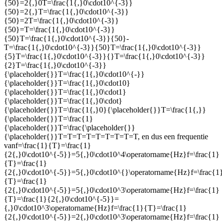
{50}=2{,}0T=\frac{1{,}0\cdot10^{-3}}
{50}=2{,}T=\frac{1{,}0\cdot10^{-3}}
{50}=2T=\frac{1{,}0\cdot10^{-3}}
{50}=T=\frac{1{,}0\cdot10^{-3}}
{50}T=\frac{1{,}0\cdot10^{-3}}{50}-
T=\frac{1{,}0\cdot10^{-3}}{50}T=\frac{1{,}0\cdot10^{-3}}
{5}T=\frac{1{,}0\cdot10^{-3}}{}T=\frac{1{,}0\cdot10^{-3}}
{2}T=\frac{1{,}0\cdot10^{-3}}
{\placeholder{}}T=\frac{1{,}0\cdot10^{-}}
{\placeholder{}}T=\frac{1{,}0\cdot10}
{\placeholder{}}T=\frac{1{,}0\cdot1}
{\placeholder{}}T=\frac{1{,}0\cdot}
{\placeholder{}}T=\frac{1{,}0}{\placeholder{}}T=\frac{1{,}}
{\placeholder{}}T=\frac{1}
{\placeholder{}}T=\frac{\placeholder{}}
{\placeholder{}}T=T=T=T=T=T=T=T=T
, en dus een frequentie
van
f=\frac{1}{T}=\frac{1}
{2{,}0\cdot10^{-5}}=5{,}0\cdot10^4\operatorname{Hz}f=\frac{1}
{T}=\frac{1}
{2{,}0\cdot10^{-5}}=5{,}0\cdot10^{}\operatorname{Hz}f=\frac{1
{T}=\frac{1}
{2{,}0\cdot10^{-5}}=5{,}0\cdot10^3\operatorname{Hz}f=\frac{1}
{T}=\frac{1}{2{,}0\cdot10^{-5}}=
{,}0\cdot10^3\operatorname{Hz}f=\frac{1}{T}=\frac{1}
{2{,}0\cdot10^{-5}}=2{,}0\cdot10^3\operatorname{Hz}f=\frac{1}