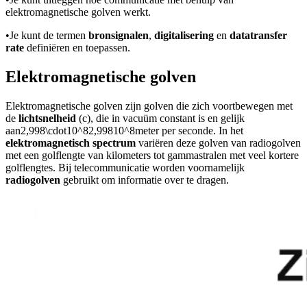
elektromagnetische golven werkt.
•
Je kunt de termen
bronsignalen
,
digitalisering
en
datatransfer
rate
definiëren en toepassen.
Elektromagnetische golven
Elektromagnetische golven zijn golven die zich voortbewegen met
de
lichtsnelheid
(c), die in vacuüm constant is en gelijk
aan
2,998\cdot10^82,99810^8
meter per seconde. In het
elektromagnetisch spectrum
variëren deze golven van radiogolven
met een golflengte van kilometers tot gammastralen met veel kortere
golflengtes. Bij telecommunicatie worden voornamelijk
radiogolven
gebruikt om informatie over te dragen.