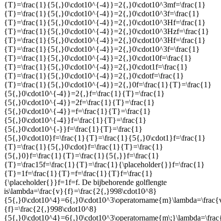
{T}=\frac{1}{5{,}0\cdot10^{-4}}=2{,}0\cdot10^3mf=\frac{1}
{T}=\frac{1}{5{,}0\cdot10^{-4}}=2{,}0\cdot10^3f=\frac{1}
{T}=\frac{1}{5{,}0\cdot10^{-4}}=2{,}0\cdot10^3Hf=\frac{1}
{T}=\frac{1}{5{,}0\cdot10^{-4}}=2{,}0\cdot10^3Hzf=\frac{1}
{T}=\frac{1}{5{,}0\cdot10^{-4}}=2{,}0\cdot10^3Hf=\frac{1}
{T}=\frac{1}{5{,}0\cdot10^{-4}}=2{,}0\cdot10^3f=\frac{1}
{T}=\frac{1}{5{,}0\cdot10^{-4}}=2{,}0\cdot10f=\frac{1}
{T}=\frac{1}{5{,}0\cdot10^{-4}}=2{,}0\cdot1f=\frac{1}
{T}=\frac{1}{5{,}0\cdot10^{-4}}=2{,}0\cdotf=\frac{1}
{T}=\frac{1}{5{,}0\cdot10^{-4}}=2{,}0f=\frac{1}{T}=\frac{1}
{5{,}0\cdot10^{-4}}=2{,}f=\frac{1}{T}=\frac{1}
{5{,}0\cdot10^{-4}}=2f=\frac{1}{T}=\frac{1}
{5{,}0\cdot10^{-4}}=f=\frac{1}{T}=\frac{1}
{5{,}0\cdot10^{-4}}f=\frac{1}{T}=\frac{1}
{5{,}0\cdot10^{-}}f=\frac{1}{T}=\frac{1}
{5{,}0\cdot10}f=\frac{1}{T}=\frac{1}{5{,}0\cdot1}f=\frac{1}
{T}=\frac{1}{5{,}0\cdot}f=\frac{1}{T}=\frac{1}
{5{,}0}f=\frac{1}{T}=\frac{1}{5{,}}f=\frac{1}
{T}=\frac15f=\frac{1}{T}=\frac{1}{\placeholder{}}f=\frac{1}
{T}=1f=\frac{1}{T}=f=\frac{1}{T}f=\frac{1}
{\placeholder{}}f=1f=f
. De bijbehorende golflengte
is
\lambda=\frac{v}{f}=\frac{2{,}998\cdot10^8}
{5{,}0\cdot10^4}=6{,}0\cdot10^3\operatorname{m}\lambda=\frac{
{f}=\frac{2{,}998\cdot10^8}
{5{,}0\cdot10^4}=6{,}0\cdot10^3\operatorname{m\;}\lambda=\frac