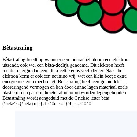
Bètastraling
Bètastraling treedt op wanneer een radioactief atoom een elektron
uitzendt, ook wel een
bèta-deeltje
genoemd. Dit elektron heeft
minder energie dan een alfa-deeltje en is veel kleiner. Naast het
elektron komt er ook een neutrino vrij, wat een klein beetje extra
energie met zich meebrengt. Bètastraling heeft een gemiddeld
doordringend vermogen en kan door dunne lagen materiaal zoals
plastic of een paar millimeter aluminium worden tegengehouden.
Bètastraling wordt aangeduid met de Griekse letter bèta
(
\beta^{-}\beta
) of
_{-1}^0e_{-1}^0_{-}^0^0
.