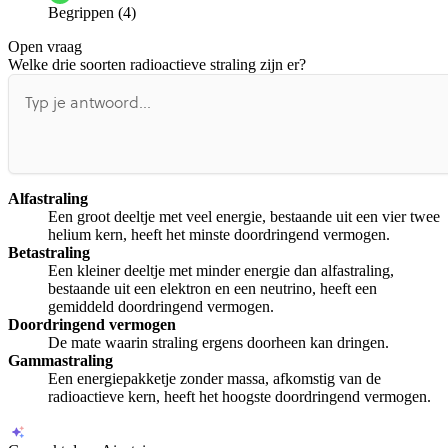
Begrippen (4)
De docent is te langdradig
Open vraag
De uitleg gaat te langzaam
De uitleg gaat te snel
Welke drie soorten radioactieve straling zijn er?
Afspelen werkte niet
Iets anders
Alfastraling
Een groot deeltje met veel energie, bestaande uit een vier twee
helium kern, heeft het minste doordringend vermogen.
Betastraling
Een kleiner deeltje met minder energie dan alfastraling,
bestaande uit een elektron en een neutrino, heeft een
gemiddeld doordringend vermogen.
Doordringend vermogen
De mate waarin straling ergens doorheen kan dringen.
Gammastraling
Een energiepakketje zonder massa, afkomstig van de
radioactieve kern, heeft het hoogste doordringend vermogen.