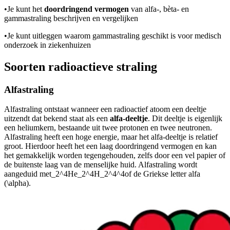
•
Je kunt het
doordringend vermogen
van alfa-, bèta- en
gammastraling beschrijven en vergelijken
•
Je kunt uitleggen waarom gammastraling geschikt is voor medisch
onderzoek in ziekenhuizen
Soorten radioactieve straling
Alfastraling
Alfastraling ontstaat wanneer een radioactief atoom een deeltje
uitzendt dat bekend staat als een
alfa-deeltje
. Dit deeltje is eigenlijk
een heliumkern, bestaande uit twee protonen en twee neutronen.
Alfastraling heeft een hoge energie, maar het alfa-deeltje is relatief
groot. Hierdoor heeft het een laag doordringend vermogen en kan
het gemakkelijk worden tegengehouden, zelfs door een vel papier of
de buitenste laag van de menselijke huid. Alfastraling wordt
aangeduid met
_2^4He_2^4H_2^4^4
of de Griekse letter alfa
(
\alpha
).