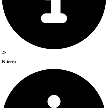
26
N-term