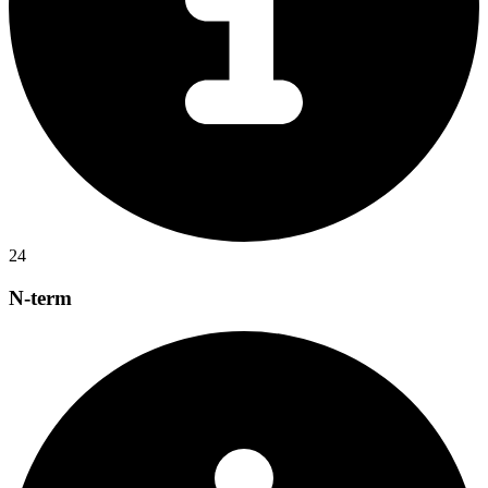
24
N-term