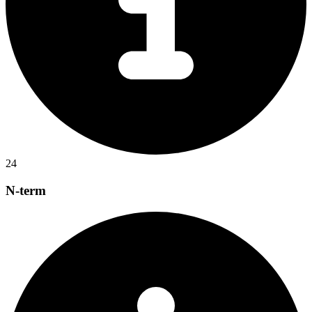
24
N-term