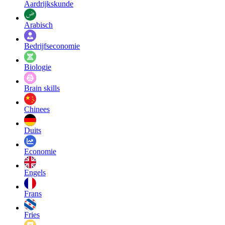
Aardrijkskunde
Arabisch
Bedrijfseconomie
Biologie
Brain skills
Chinees
Duits
Economie
Engels
Frans
Fries