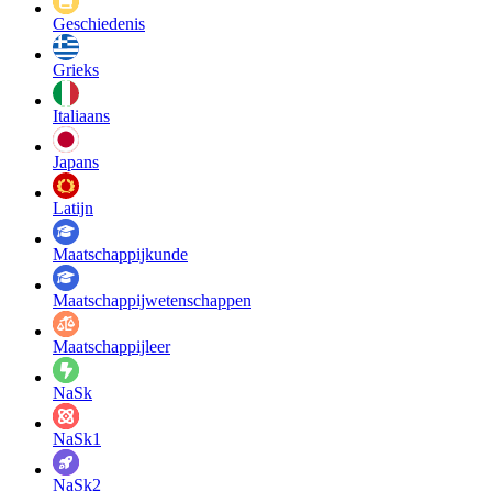
Geschiedenis
Grieks
Italiaans
Japans
Latijn
Maatschappij­kunde
Maatschappij­wetenschappen
Maatschappijleer
NaSk
NaSk1
NaSk2