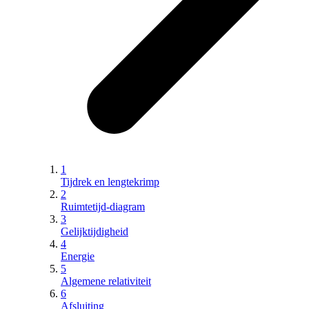
1
Tijdrek en lengtekrimp
2
Ruimtetijd-diagram
3
Gelijktijdigheid
4
Energie
5
Algemene relativiteit
6
Afsluiting