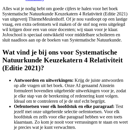
Alles wat je nodig hebt om goede cijfers te halen voor het boek
Systematische Natuurkunde Keuzekatern 4 Relativiteit (Editie 2021)
van
uitgeverij ThiemeMeulenhoff
. Of je nou vastloopt op een lastige
vraag, een extra oefentoets wil maken of de stof nog eens uitgelegd
wil krijgen door een van onze docenten; wij staan voor je klaar.
JoJoschool is speciaal ontwikkeld voor middelbare scholieren en
sluit naadloos aan op de boeken van
Systematische Natuurkunde
.
Wat vind je bij ons voor
Systematische
Natuurkunde Keuzekatern 4 Relativiteit
(Editie 2021)
?
Antwoorden en uitwerkingen:
Krijg de juiste antwoorden
op alle vragen uit het boek. Onze AI genaamd Ainstein
formuleert bovendien uitgebreide uitwerkingen voor je, zodat
je elke stap van de berekening of redenering kunt volgen.
Ideaal om te controleren of je de stof echt begrijpt.
Oefentoetsen voor elk hoofdstuk en elke paragraaf:
Test
jezelf met onze uitgebreide selectie oefentoetsen. Voor elk
hoofdstuk en zelfs voor elke paragraaf hebben we een toets
klaarstaan. Zo kom je nooit voor verrassingen te staan en weet
je precies wat je kunt verwachten.