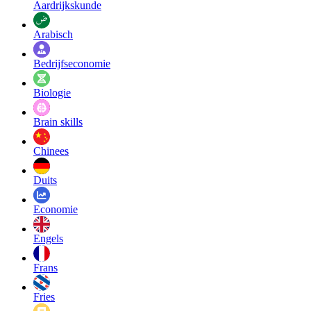
Aardrijkskunde
Arabisch
Bedrijfseconomie
Biologie
Brain skills
Chinees
Duits
Economie
Engels
Frans
Fries