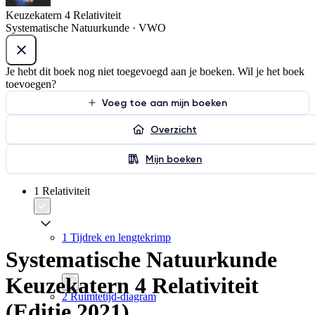
Keuzekatern 4 Relativiteit
Systematische Natuurkunde · VWO
Je hebt dit boek nog niet toegevoegd aan je boeken. Wil je het boek
toevoegen?
Voeg toe aan mijn boeken
Overzicht
Mijn boeken
1 Relativiteit
1 Tijdrek en lengtekrimp
Systematische Natuurkunde
Keuzekatern 4 Relativiteit
2 Ruimtetijd-diagram
(Editie 2021)