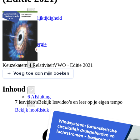
3 Gelijktijdigheid
4 Energie
Keuzekatern 4 Relativiteit
VWO · Editie 2021
5 Algemene relativiteit
Voeg toe aan mijn boeken
Inhoud
6 Afsluiting
7 lesvideo’s
Bekijk lesvideo’s en leer op je eigen tempo
Bekijk hoofdstuk