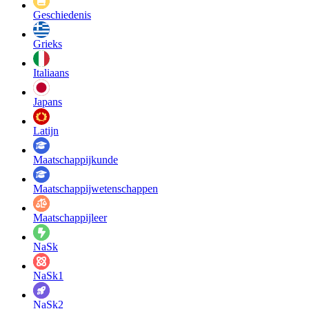
Geschiedenis
Grieks
Italiaans
Japans
Latijn
Maatschappij­kunde
Maatschappij­wetenschappen
Maatschappijleer
NaSk
NaSk1
NaSk2