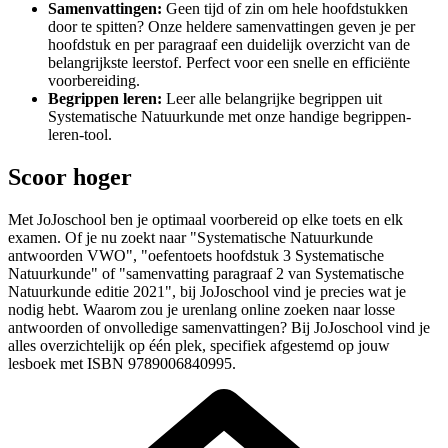
Samenvattingen:
Geen tijd of zin om hele hoofdstukken
door te spitten? Onze heldere samenvattingen geven je per
hoofdstuk en per paragraaf een duidelijk overzicht van de
belangrijkste leerstof. Perfect voor een snelle en efficiënte
voorbereiding.
Begrippen
leren:
Leer alle belangrijke
begrippen
uit
Systematische Natuurkunde
met onze handige
begrippen
-
leren-tool.
Scoor hoger
Met JoJoschool ben je optimaal voorbereid op elke toets
en elk
examen
. Of je nu zoekt naar "
Systematische Natuurkunde
antwoorden
VWO
", "oefentoets
hoofdstuk
3
Systematische
Natuurkunde
" of "samenvatting paragraaf 2 van
Systematische
Natuurkunde
editie 2021
", bij JoJoschool vind je precies wat je
nodig hebt. Waarom zou je urenlang online zoeken naar losse
antwoorden of onvolledige samenvattingen? Bij JoJoschool vind je
alles overzichtelijk op één plek, specifiek afgestemd op jouw
lesboek
met ISBN 9789006840995
.