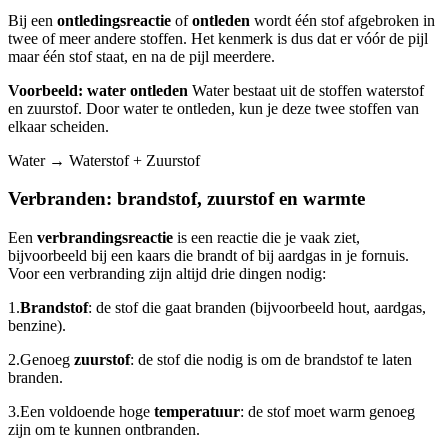
Bij een
ontledingsreactie
of
ontleden
wordt één stof afgebroken in
twee of meer andere stoffen. Het kenmerk is dus dat er vóór de pijl
maar één stof staat, en na de pijl meerdere.
Voorbeeld: water ontleden
Water bestaat uit de stoffen waterstof
en zuurstof. Door water te ontleden, kun je deze twee stoffen van
elkaar scheiden.
Water → Waterstof + Zuurstof
Verbranden: brandstof, zuurstof en warmte
Een
verbrandingsreactie
is een reactie die je vaak ziet,
bijvoorbeeld bij een kaars die brandt of bij aardgas in je fornuis.
Voor een verbranding zijn altijd drie dingen nodig:
1.
Brandstof
: de stof die gaat branden (bijvoorbeeld hout, aardgas,
benzine).
2.
Genoeg
zuurstof
: de stof die nodig is om de brandstof te laten
branden.
3.
Een voldoende hoge
temperatuur
: de stof moet warm genoeg
zijn om te kunnen ontbranden.