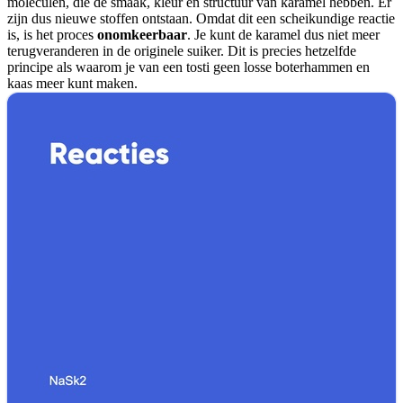
moleculen, die de smaak, kleur en structuur van karamel hebben. Er
zijn dus nieuwe stoffen ontstaan. Omdat dit een scheikundige reactie
is, is het proces
onomkeerbaar
. Je kunt de karamel dus niet meer
terugveranderen in de originele suiker. Dit is precies hetzelfde
principe als waarom je van een tosti geen losse boterhammen en
kaas meer kunt maken.