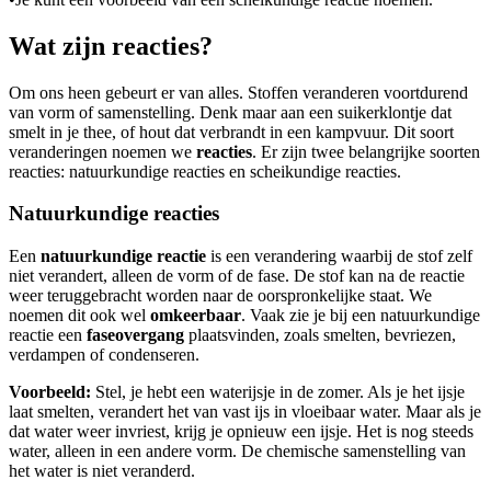
Wat zijn reacties?
Om ons heen gebeurt er van alles. Stoffen veranderen voortdurend
van vorm of samenstelling. Denk maar aan een suikerklontje dat
smelt in je thee, of hout dat verbrandt in een kampvuur. Dit soort
veranderingen noemen we
reacties
. Er zijn twee belangrijke soorten
reacties: natuurkundige reacties en scheikundige reacties.
Natuurkundige reacties
Een
natuurkundige reactie
is een verandering waarbij de stof zelf
niet verandert, alleen de vorm of de fase. De stof kan na de reactie
weer teruggebracht worden naar de oorspronkelijke staat. We
noemen dit ook wel
omkeerbaar
. Vaak zie je bij een natuurkundige
reactie een
faseovergang
plaatsvinden, zoals smelten, bevriezen,
verdampen of condenseren.
Voorbeeld:
Stel, je hebt een waterijsje in de zomer. Als je het ijsje
laat smelten, verandert het van vast ijs in vloeibaar water. Maar als je
dat water weer invriest, krijg je opnieuw een ijsje. Het is nog steeds
water, alleen in een andere vorm. De chemische samenstelling van
het water is niet veranderd.