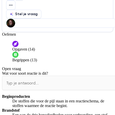
Stel je vraag
Oefenen
Help ons de video te verbeteren
De audio is slecht
De uitleg is onduidelijk
Opgaven (14)
Informatie is onjuist
Er mist informatie
Begrippen (13)
De docent is te langdradig
Open vraag
De uitleg gaat te langzaam
De uitleg gaat te snel
Wat voor soort reactie is dit?
Afspelen werkte niet
Iets anders
Beginproducten
De stoffen die voor de pijl staan in een reactieschema, de
stoffen waarmee de reactie begint.
Brandstof
Een van de drie benodigdheden voor verbranding, een stof